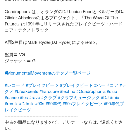
Quadrophoniaは、オランダのDJ Lucien FoortとベルギーのDJ 
Olivier Abbeloosのよるプロジェクト。「The Wave Of The 
Future」は1991年にリリースされたブレイクビーツ・ハード
コア・テクノトラック。

A面2曲目はMark Ryder(DJ Ryder)によるremix。

盤質〓 VG

ジャケット〓 G

#MonumentalMovementのテクノ一覧ページ
#レコード
#ブレイクビーツ
#ブレイクビート
#ハードコア
#テ
クノ
#breakbeats
#hardcore
#techno
#Quadrophonia
#club
#dance
#fes
#rave
#クラブ
#クラブミュージック
#DJ
#mix
#remix
#DJmix
#90s
#90年代
#90sブレイクビーツ
#90年代ブ
レイクビーツ
--------------------------------------------------

中古の商品になりますので、デリケートな方はご遠慮くださ
い。
