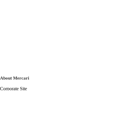
About Mercari
Corporate Site
Mercari Careers
Latest News
Official Blog
Press Kit
Mercari US
m department
Help