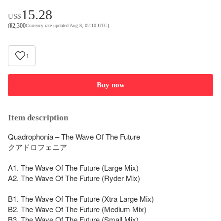
15.28
US$
¥
2,300
(
Currency rate updated Aug 8, 02:10 UTC
)
1
Buy now
Item description
Quadrophonia – The Wave Of The Future

クアドロフェニア

A1. The Wave Of The Future (Large Mix)

A2. The Wave Of The Future (Ryder Mix)

B1. The Wave Of The Future (Xtra Large Mix)

B2. The Wave Of The Future (Medium Mix)

B3. The Wave Of The Future (Small Mix)
