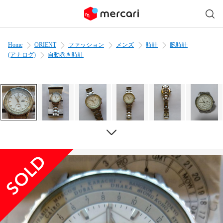
Home
ORIENT
ファッション
メンズ
時計
腕時計
(アナログ)
自動巻き時計