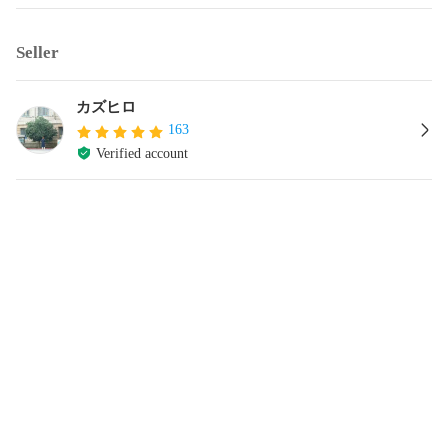
Seller
カズヒロ
163
Verified account