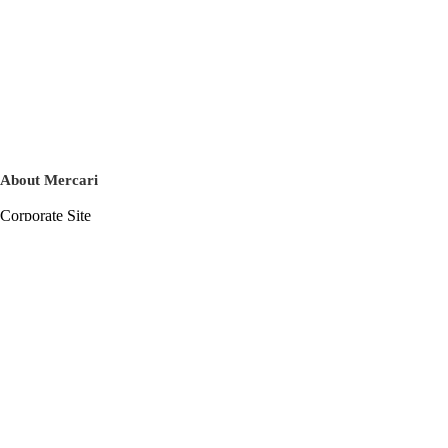
About Mercari
Corporate Site
Mercari Careers
Latest News
Official Blog
Press Kit
Mercari US
m department
Help
Help Center
Inquiry History List
Privacy Policy & Terms of Service