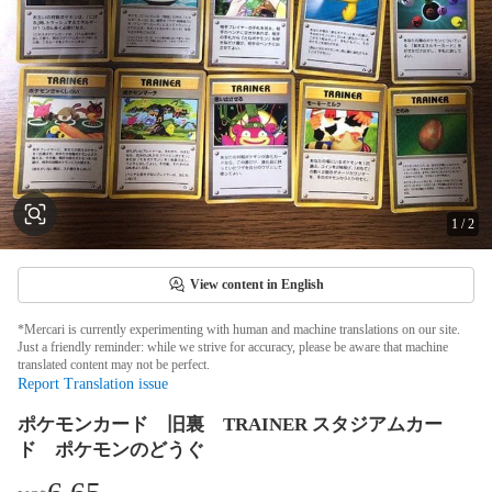
1
/
2
View content in English
*Mercari is currently experimenting with human and machine translations on our site.
Just a friendly reminder: while we strive for accuracy, please be aware that machine
translated content may not be perfect.
Report Translation issue
ポケモンカード 旧裏 TRAINER スタジアムカー
ド ポケモンのどうぐ