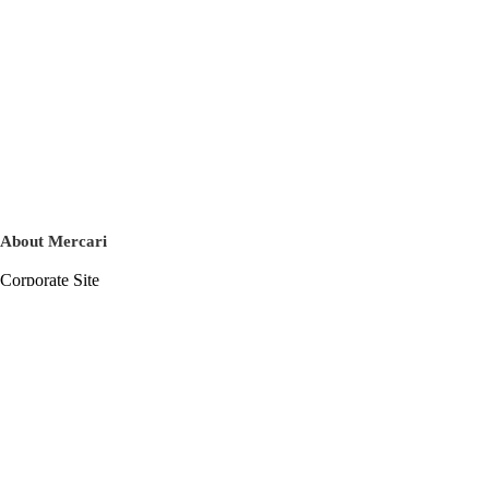
About Mercari
Corporate Site
Mercari Careers
Latest News
Official Blog
Press Kit
Mercari US
m department
Help
Help Center
Inquiry History List