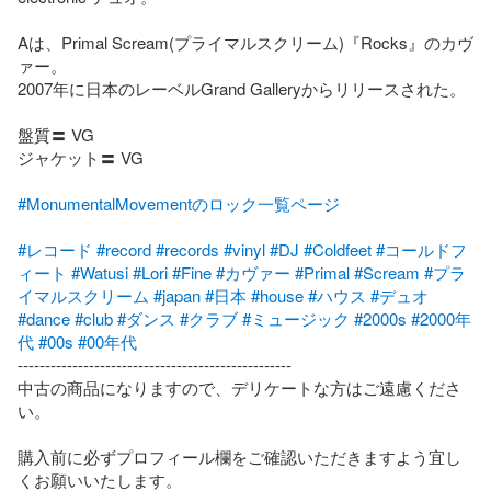
Aは、Primal Scream(プライマルスクリーム)『Rocks』のカヴ
ァー。

2007年に日本のレーベルGrand Galleryからリリースされた。

盤質〓 VG

ジャケット〓 VG

#MonumentalMovementのロック一覧ページ
#レコード
#record
#records
#vinyl
#DJ
#Coldfeet
#コールドフ
ィート
#Watusi
#Lori
#Fine
#カヴァー
#Primal
#Scream
#プラ
イマルスクリーム
#japan
#日本
#house
#ハウス
#デュオ
#dance
#club
#ダンス
#クラブ
#ミュージック
#2000s
#2000年
代
#00s
#00年代
--------------------------------------------------

中古の商品になりますので、デリケートな方はご遠慮くださ
い。

購入前に必ずプロフィール欄をご確認いただきますよう宜し
くお願いいたします。
