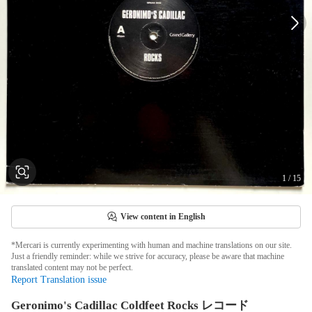
1
/
15
View content in English
*Mercari is currently experimenting with human and machine translations on our site.
Just a friendly reminder: while we strive for accuracy, please be aware that machine
translated content may not be perfect.
Report Translation issue
Geronimo's Cadillac Coldfeet Rocks レコード