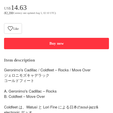
14.63
US$
¥
2,200
(
Currency rate updated Aug 5, 02:10 UTC
)
Like
Buy now
Item description
Geronimo's Cadillac / Coldfeet – Rocks / Move Over

ジェロニモズキャデラック

コールドフィート

A. Geronimo's Cadillac – Rocks

B. Coldfeet – Move Over

Coldfeet は、Watusi と Lori Fine による日本のsoul-jazz& 
electronic デュオ。
