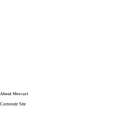
About Mercari
Corporate Site
Mercari Careers
Latest News
Official Blog
Press Kit