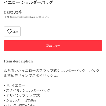
イエロー ショルダーバッグ
6.64
US$
¥
999
(
Currency rate updated Aug 8, 02:10 UTC
)
Like
Buy now
Item description
落ち着いたイエローのフラップ式ショルダーバッグ、バック
ル留めデザインでスタイリッシュ。

- 色: イエロー

- スタイル: ショルダーバッグ

- デザイン: フラップ式

- ショルダー: 約56㎝

- バッグ: 約25×19㎝
