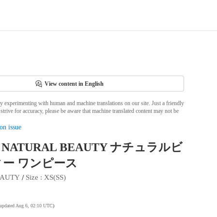
View content in English
ly experimenting with human and machine translations on our site. Just a friendly
strive for accuracy, please be aware that machine translated content may not be
on issue
NATURAL BEAUTY ナチュラルビ
ー ワンピース
 / 
EAUTY
Size
 : 
XS(SS)
 updated Aug 6, 02:10 UTC
)