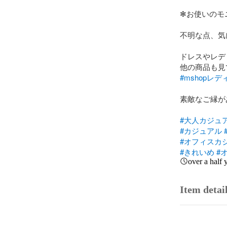
✻お使いのモ
不明な点、気に
ドレスやレデ
#mshopレデ
素敵なご縁があり
#大人カジュ
#カジュアル
#オフィスカ
#きれいめ
#
over a half 
Item detai