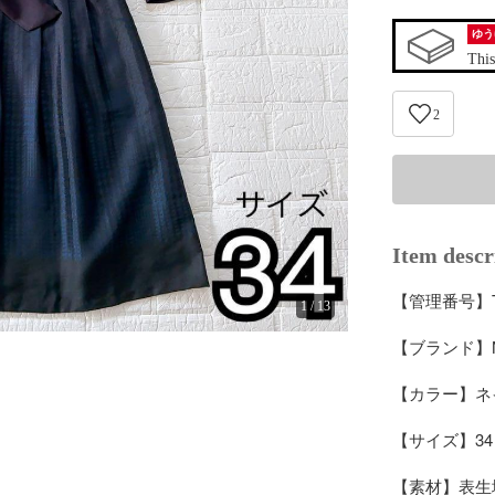
ゆう
This
2
Item descr
【管理番号】T1
1
/
13
【ブランド】N
【カラー】ネ
【サイズ】34

【素材】表生地