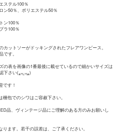
ステル100％

ン50％、ポリエステル50％

ン100％

ラ100％

のカットソーがドッキングされたフレアワンピース。

品です。

ズの表を画像の1番最後に載せているので細かいサイズは
い(⁎ᴗ͈ˬᴗ͈⁎)

迎です！

は梱包でのシワはご容赦下さい‪。

SED品、ヴィンテージ品にご理解のある方のみお願いし
なります。若干の誤差は、ご了承ください。
