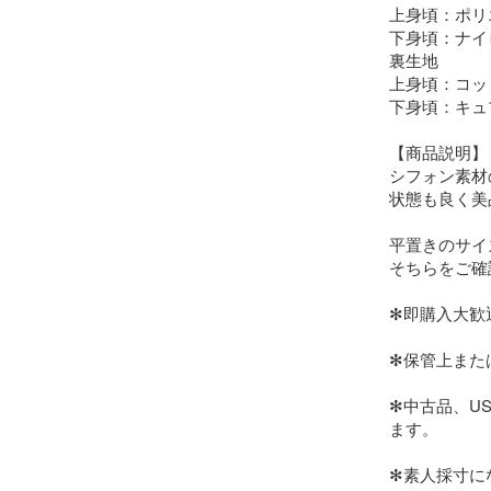
上身頃：ポリエ
下身頃：ナイロ
裏生地

上身頃：コット
下身頃：キュプ
【商品説明】

シフォン素材
状態も良く美
平置きのサイ
そちらをご確認下さ
✻即購入大歓
✻保管上また
✻中古品、U
ます。

✻素人採寸に