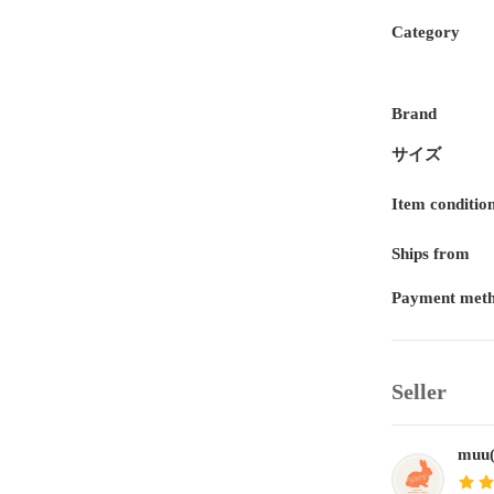
Category
Brand
サイズ
Item conditio
Ships from
Payment met
Seller