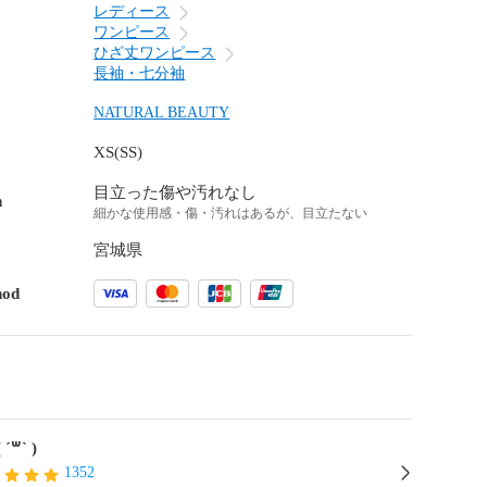
レディース
ワンピース
ひざ丈ワンピース
長袖・七分袖
NATURAL BEAUTY
XS(SS)
目立った傷や汚れなし
n
細かな使用感・傷・汚れはあるが、目立たない
宮城県
hod
muu( ˊ꒳ˋ )
1352