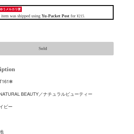
ゆうメルカリ便
 item was shipped using
Yu-Packet Post
for
.
¥215
Sold
iption
61✻

ATURAL BEAUTY／ナチュラルビューティー

イビー


