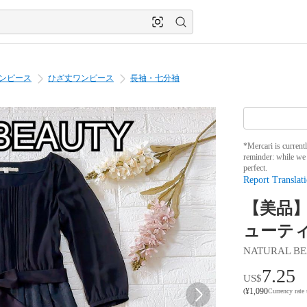
ンピース
ひざ丈ワンピース
長袖・七分袖
*Mercari is current
reminder: while we 
perfect.
Report Translati
【美品】
ューティ
NATURAL B
7.25
US$
¥
1,090
(
Currency rate