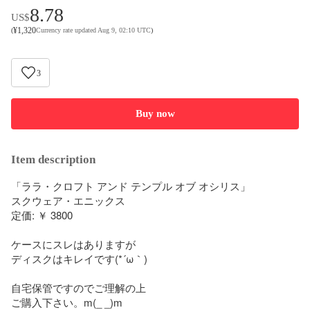
8.78
US$
¥
1,320
(
Currency rate updated Aug 9, 02:10 UTC
)
3
Buy now
Item description
「ララ・クロフト アンド テンプル オブ オシリス」

スクウェア・エニックス

定価: ￥ 3800

ケースにスレはありますが

ディスクはキレイです(*´ω｀)

自宅保管ですのでご理解の上

ご購入下さい。m(_ _)m