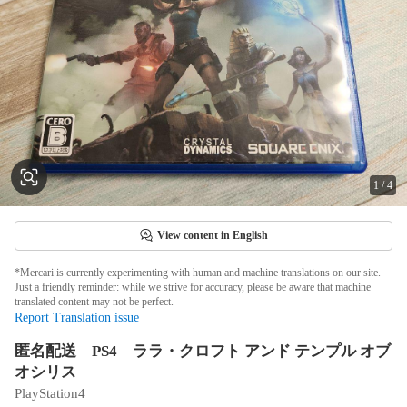
1
/
4
View content in English
*Mercari is currently experimenting with human and machine translations on our site.
Just a friendly reminder: while we strive for accuracy, please be aware that machine
translated content may not be perfect.
Report Translation issue
匿名配送 PS4 ララ・クロフト アンド テンプル オブ
オシリス
PlayStation4