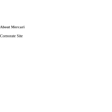
About Mercari
Corporate Site
Mercari Careers
Latest News
Official Blog
Press Kit
Mercari US
m department
Help
Help Center
Inquiry History List
Privacy Policy & Terms of Service
Terms of Service
Privacy Policy
Cookie Policy
Basic Policy on the Management of Personal Data Security