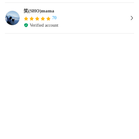
笑(SHO)mama
70
Verified account