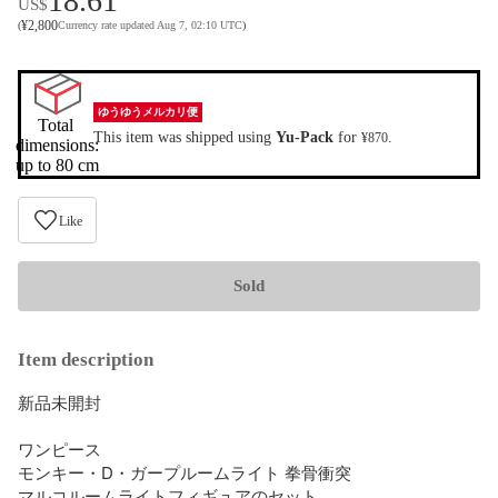
18.61
US$
¥
2,800
(
Currency rate updated Aug 7, 02:10 UTC
)
ゆうゆうメルカリ便
Total 
This item was shipped using
Yu-Pack
for
.
¥870
dimensions:

up to 80 cm
Like
Sold
Item description
新品未開封

ワンピース

モンキー・D・ガープルームライト 拳骨衝突

マルコルームライトフィギュアのセット
