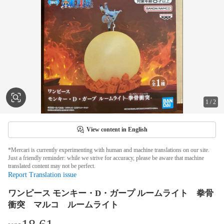
1
/
2
View content in English
*Mercari is currently experimenting with human and machine translations on our site.
Just a friendly reminder: while we strive for accuracy, please be aware that machine
translated content may not be perfect.
Report Translation issue
ワンピース モンキー・D・ガープ ルームライト 拳骨
衝突 マルコ ルームライト