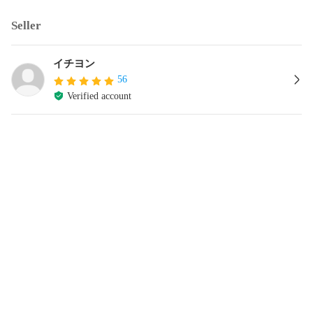
Seller
イチヨン
56
Verified account