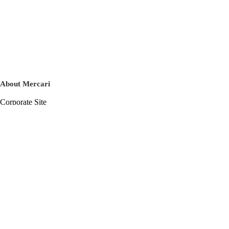
About Mercari
Corporate Site
Mercari Careers
Latest News
Official Blog
Press Kit
Mercari US
m department
Help
Help Center
Inquiry History List
Privacy Policy & Terms of Service
Terms of Service