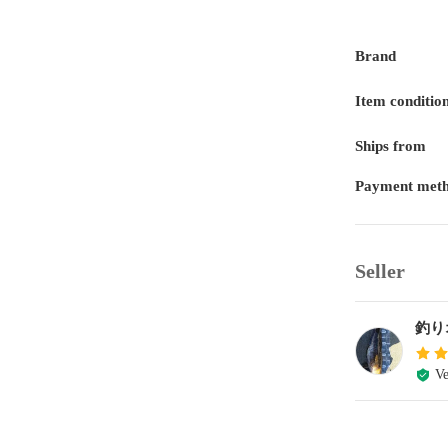
Brand
Item conditio
Ships from
Payment met
Seller
釣り
Ve