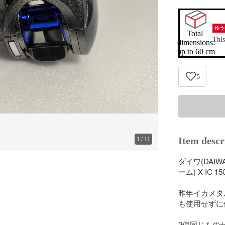
ゆう
Total 
This
dimensions:

up to 60 cm
5
Item descr
1
/
11
ダイワ(DAIW
ーム) X IC 
昨年イカメタ
も使用せずに
2個同じもの