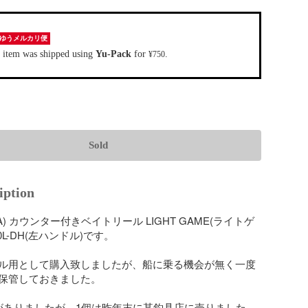
ゆうメルカリ便
 item was shipped using
Yu-Pack
for
.
¥750
Sold
iption
A) カウンター付きベイトリール LIGHT GAME(ライトゲ
150L-DH(左ハンドル)です。

ル用として購入致しましたが、船に乗る機会が無く一度
保管しておきました。

がありましたが、1個は昨年末に某釣具店に売りました。