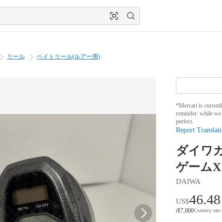
リール
ベイトリール(ルアー用)
*Mercari is current
reminder: while we 
perfect.
Report Translati
ダイワ
ゲームX I
DAIWA
46.48
US$
¥
7,000
(
Currency rate