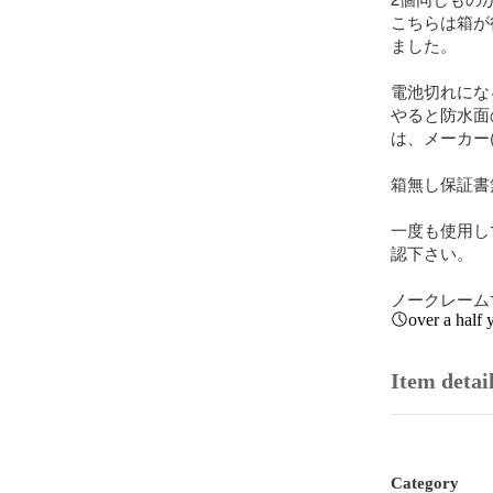
こちらは箱が
ました。

電池切れにな
やると防水面
は、メーカー
箱無し保証書
一度も使用し
認下さい。

ノークレーム
over a half 
Item detai
Category