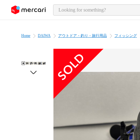
o page content
Home
DAIWA
アウトドア・釣り・旅行用品
フィッシング