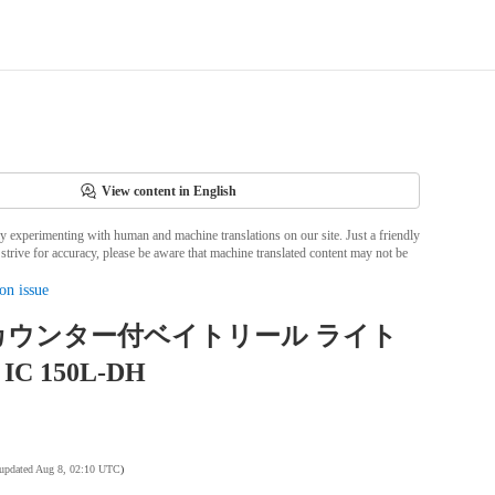
View content in English
ly experimenting with human and machine translations on our site. Just a friendly
strive for accuracy, please be aware that machine translated content may not be
on issue
カウンター付ベイトリール ライト
C 150L-DH
 updated Aug 8, 02:10 UTC
)