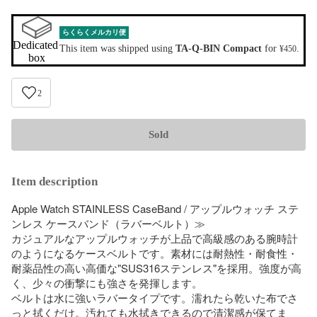
らくらくメルカリ便
Dedicated 
This item was shipped using
TA-Q-BIN Compact
for
.
¥450
box
2
Sold
Item description
Apple Watch STAINLESS CaseBand / アップルウォッチ ステ
ンレス ケースバンド（ラバーベルト）≫

カジュアルなアップルウォッチが上品で高級感のある腕時計
のようになるケースベルトです。素材には耐熱性・耐食性・
耐薬品性の高い高価な"SUS316ステンレス"を採用。強度が高
く、少々の衝撃にも強さを発揮します。

ベルトは水に強いラバータイプです。濡れたら乾いた布でさ
っと拭くだけ。汚れても水拭きできるので清潔感が保てま