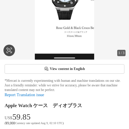
1
/
3
View content in English
*Mercari is currently experimenting with human and machine translations on our site.
Just a friendly reminder: while we strive for accuracy, please be aware that machine
translated content may not be perfect.
Report Translation issue
Apple Watch ケース ディオブラス
59.85
US$
¥
9,000
(
Currency rate updated Aug 9, 02:10 UTC
)