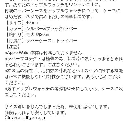
す。あなたのアップルウォッチをワンランク上に。

付属のラバーケースをアップルウォッチにつけて、ケースに
はめた後、ネジで留めるだけの簡単装着です。

【サイズ】40mm 

【カラー】シルバー&ブラック/ラバー

【腕回り】最大 約20cm

【付属品】ラバーケース、ドライバー

【注意】

※Apple Watch本体は付属しておりません。

※ラバープロテクトは極薄の為、装着時に強く引っ張ると破れ
る恐れがございます。ご注意ください。

※本製品の特性上、心拍数の計測などヘルスケアに関する機能
は正常に機能しない可能性がございます。あらかじめご了承
ください。

※必ずアップルウォッチの電源をOFFにしてから、ケースに装
着してください。

サイズ違いを頼んでしまった為、未使用品出品します。

値段は元値より安くしています。
over a half year ago