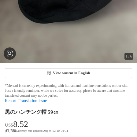
1
/
6
View content in English
*Mercari is currently experimenting with human and machine translations on our site.
Just a friendly reminder: while we strive for accuracy, please be aware that machine
translated content may not be perfect.
Report Translation issue
黒のハンチング帽 59㎝
8.52
US$
¥
1,280
(
Currency rate updated Aug 9, 02:10 UTC
)