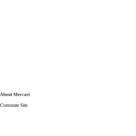
About Mercari
Corporate Site
Mercari Careers
Latest News
Official Blog
Press Kit
Mercari US