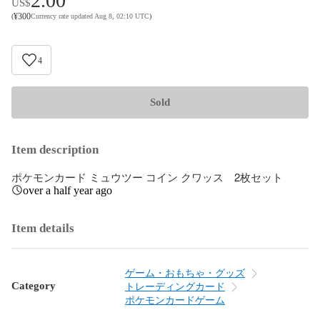
2.00
US$
¥
300
(
Currency rate updated Aug 8, 02:10 UTC
)
4
Sold
Item description
ポケモンカード ミュウツー コイン クワッス　2枚セット
over a half year ago
Item details
ゲーム・おもちゃ・グッズ
Category
トレーディングカード
ポケモンカードゲーム