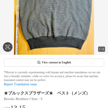
1
/
6
View content in English
*Mercari is currently experimenting with human and machine translations on our site.
Just a friendly reminder: while we strive for accuracy, please be aware that machine
translated content may not be perfect.
Report Translation issue
★ブルックスブラザーズ★ ベスト（メンズ）
 / 
Brooks Brothers
Size
 : 
S
13.15