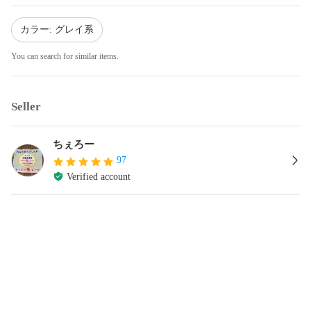
カラー: グレイ系
You can search for similar items.
Seller
ちぇろー
97
Verified account