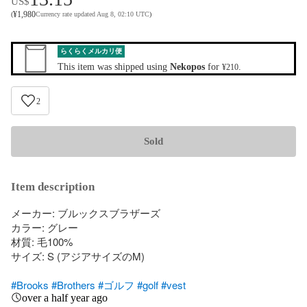
US$
¥
1,980
(
Currency rate updated Aug 8, 02:10 UTC
)
らくらくメルカリ便
This item was shipped using
Nekopos
for
.
¥210
2
Sold
Item description
メーカー: ブルックスブラザーズ

カラー: グレー

材質: 毛100%

サイズ: S (アジアサイズのM)

#Brooks
#Brothers
#ゴルフ
#golf
#vest
over a half year ago