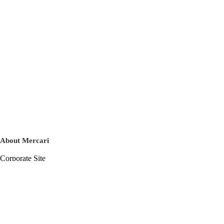
About Mercari
Corporate Site
Mercari Careers
Latest News
Official Blog
Press Kit
Mercari US
m department
Help