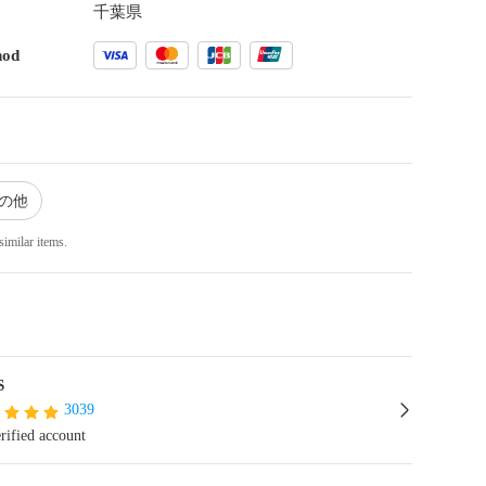
千葉県
hod
その他
similar items.
S
3039
rified account