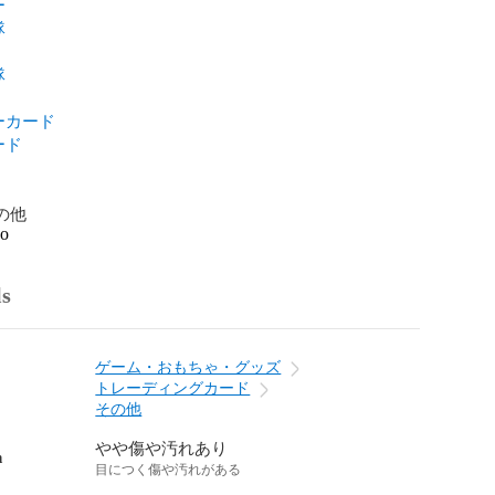
ー
隊
隊
ーカード
ード
その他
go
ls
ゲーム・おもちゃ・グッズ
トレーディングカード
その他
やや傷や汚れあり
n
目につく傷や汚れがある