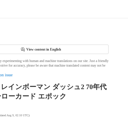
View content in English
ly experimenting with human and machine translations on our site. Just a friendly
strive for accuracy, please be aware that machine translated content may not be
on issue
レインボーマン ダッシュ2 70年代
ローカード エポック
pdated Aug 9, 02:10 UTC
)