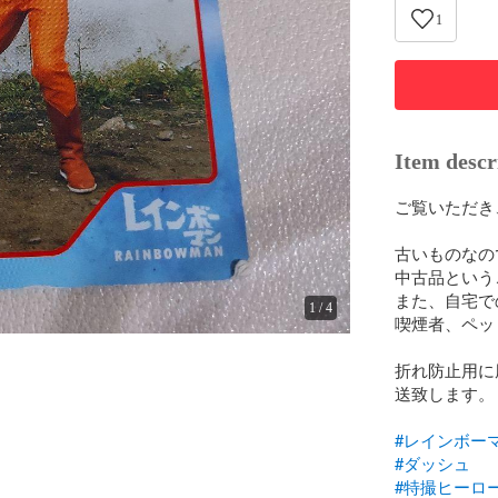
1
Item descr
ご覧いただき
古いものなの
中古品という
また、自宅で
1
/
4
喫煙者、ペッ
折れ防止用に
送致します。　
#レインボー
#ダッシュ
#特撮ヒーロ