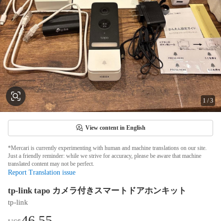
1
/
3
View content in English
*Mercari is currently experimenting with human and machine translations on our site.
Just a friendly reminder: while we strive for accuracy, please be aware that machine
translated content may not be perfect.
Report Translation issue
tp-link tapo カメラ付きスマートドアホンキット
tp-link
46.55