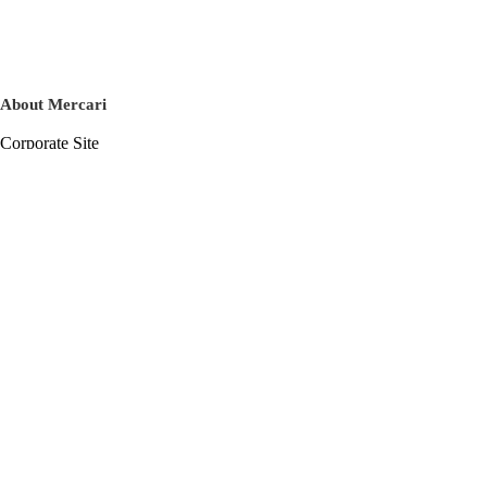
About Mercari
Corporate Site
Mercari Careers
Latest News
Official Blog
Press Kit
Mercari US
m department
Help
Help Center
Inquiry History List
Privacy Policy & Terms of Service
Terms of Service
Privacy Policy
Cookie Policy
Basic Policy on the Management of Personal Data Security
English
© Mercari, Inc.