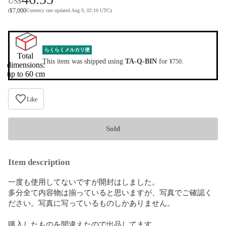
US$
¥
7,000
(
Currency rate updated Aug 9, 02:10 UTC
)
らくらくメルカリ便
Total 
This item was shipped using
TA-Q-BIN
for
.
¥750
dimensions:

up to 60 cm
Like
Sold
Item description
一度も使用してないですが開封はしました。

多分全て内容物は揃っていると思いますが、写真でご確認く
ださい。写真に写っているものしかありません。

購入したものを間違えたので出品してます