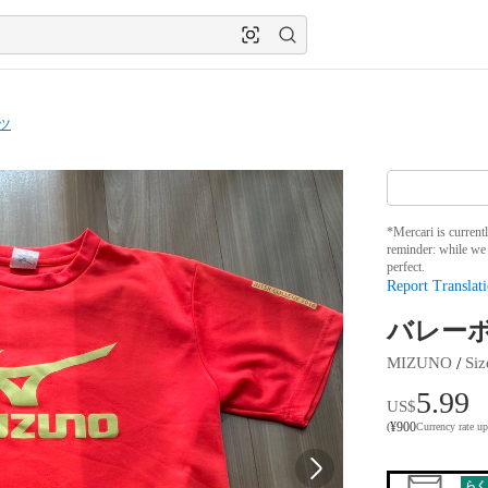
ツ
*Mercari is current
reminder: while we 
perfect.
Report Translati
バレーボ
 / 
MIZUNO
Siz
5.99
US$
¥
900
(
Currency rate u
らく