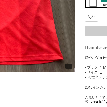
This
2
Item descr
鮮やかな赤色の
1
/
3
- ブランド: Miz
- サイズ: L

- 色:蛍光オレ
2016インカレ
ご覧いただき
over a half 