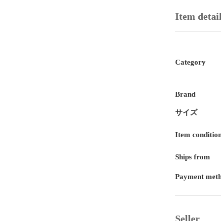
Item detai
Category
Brand
サイズ
Item conditio
Ships from
Payment met
Seller