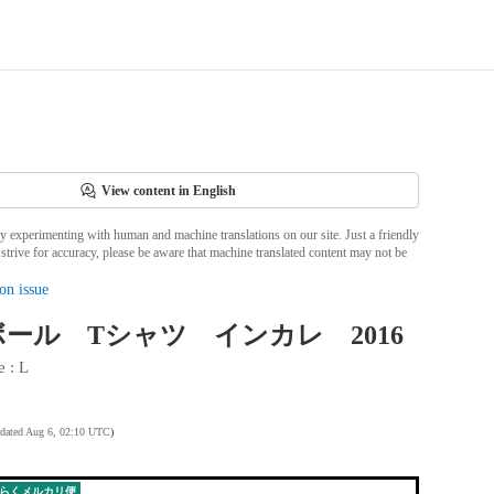
View content in English
ly experimenting with human and machine translations on our site. Just a friendly
strive for accuracy, please be aware that machine translated content may not be
on issue
ール Tシャツ インカレ 2016
e
 : 
L
pdated Aug 6, 02:10 UTC
)
らくメルカリ便