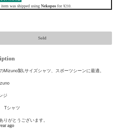
 item was shipped using
Nekopos
for
.
¥210
Sold
iption
Mizuno製Lサイズシャツ、スポーツシーンに最適。

uno

ンジ

　Tシャツ

ありがとうございます。
year ago