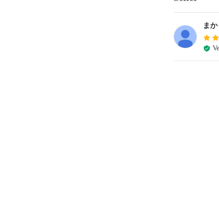
まか
Ve