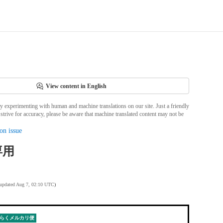
View content in English
ly experimenting with human and machine translations on our site. Just a friendly
strive for accuracy, please be aware that machine translated content may not be
on issue
専用
 updated Aug 7, 02:10 UTC
)
らくメルカリ便