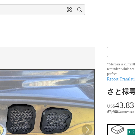
*Mercari is current
reminder: while we 
perfect.
Report Translati
さと様
43.83
US$
¥
6,600
(
Currency rate
らく