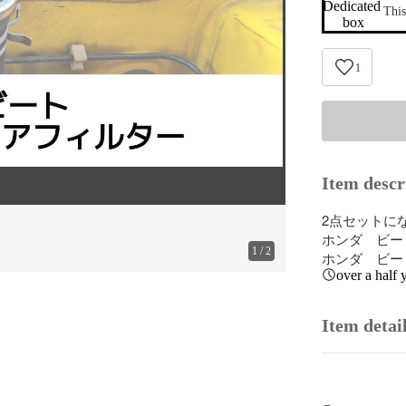
Dedicated 
This
box
1
Item descr
2点セットにな
ホンダ　ビー
1
/
2
ホンダ　ビー
over a half 
Item detai