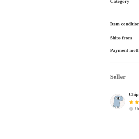
Category
Item conditio
Ships from
Payment met
Seller
Chip
Un