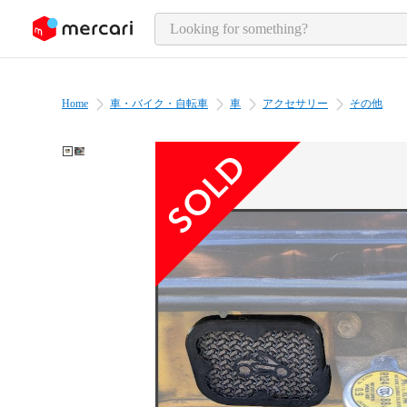
o page content
Home
車・バイク・自転車
車
アクセサリー
その他