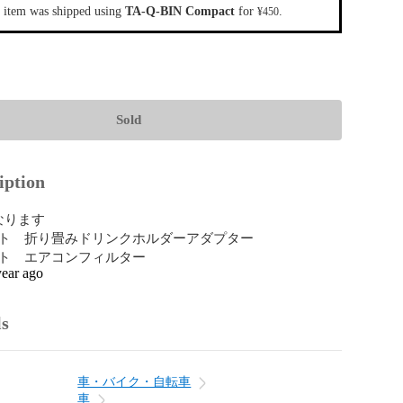
 item was shipped using
TA-Q-BIN Compact
for
.
¥450
Sold
iption
ります

ト　折り畳みドリンクホルダーアダプター

ト　エアコンフィルター
year ago
ls
車・バイク・自転車
車