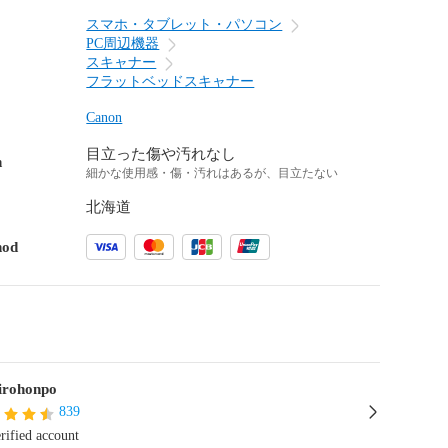
スマホ・タブレット・パソコン
PC周辺機器
スキャナー
フラットベッドスキャナー
Canon
目立った傷や汚れなし
n
細かな使用感・傷・汚れはあるが、目立たない
北海道
hod
irohonpo
839
rified account