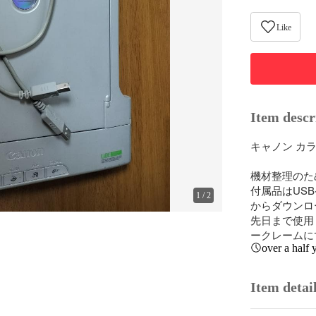
Like
Item descr
キャノン カラー
機材整理のた
付属品はUS
1
/
2
からダウンロ
先日まで使用
ークレームに
over a half 
Item detai