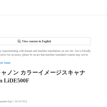
View content in English
ly experimenting with human and machine translations on our site. Just a friendly
strive for accuracy, please be aware that machine translated content may not be
on issue
キャノン カラーイメージスキャナ
n LiDE500F
 updated Aug 7, 02:10 UTC
)