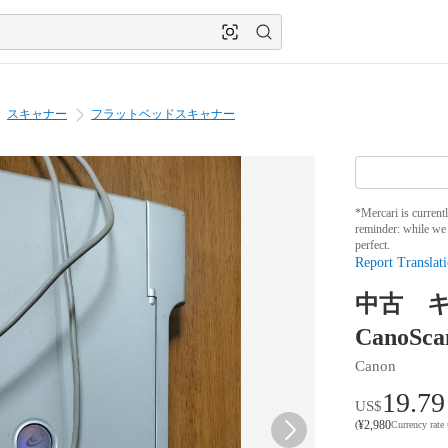
スキャナー
フラットベッドスキャナー
*Mercari is current
reminder: while we 
perfect.
Report Translati
中古 
CanoSca
Canon
19.79
US$
¥
2,980
(
Currency rate