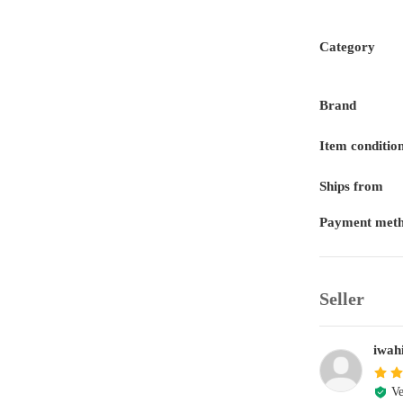
Category
Brand
Item conditio
Ships from
Payment met
Seller
iwah
Ve