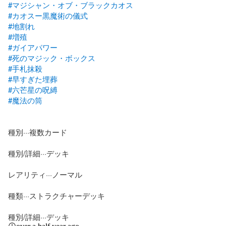
#マジシャン・オブ・ブラックカオス
#カオスー黒魔術の儀式
#地割れ
#増殖
#ガイアパワー
#死のマジック・ボックス
#手札抹殺
#早すぎた埋葬
#六芒星の呪縛
#魔法の筒
種別···複数カード

種別/詳細···デッキ

レアリティ···ノーマル

種類···ストラクチャーデッキ

種別/詳細···デッキ