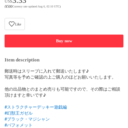
3.33
US$
¥
500
(
Currency rate updated Aug 6, 02:10 UTC
)
Like
Buy now
Item description
郵送時はスリーブに入れて郵送いたします♪

写真等を予めご確認の上ご購入のほどお願いいたします。

他の出品物とのまとめ売りも可能ですので、その際はご相談
頂けますと幸いです♪

#ストラクチャーデッキー遊戯編
#幻獣王ガゼル
#ブラック・マジシャン
#バフォメット