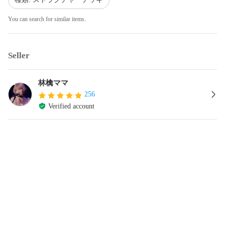
You can search for similar items.
Seller
林檎ママ
256
Verified account