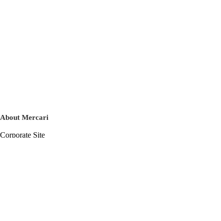
About Mercari
Corporate Site
Mercari Careers
Latest News
Official Blog
Press Kit
Mercari US
m department
Help
Help Center