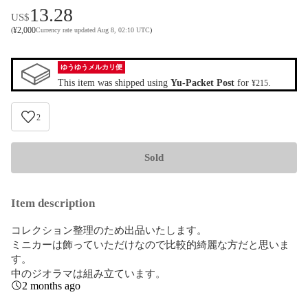
13.28
US$
¥
2,000
(
Currency rate updated Aug 8, 02:10 UTC
)
ゆうゆうメルカリ便
This item was shipped using
Yu-Packet Post
for
.
¥215
2
Sold
Item description
コレクション整理のため出品いたします。

ミニカーは飾っていただけなので比較的綺麗な方だと思いま
す。

中のジオラマは組み立ています。
2 months ago