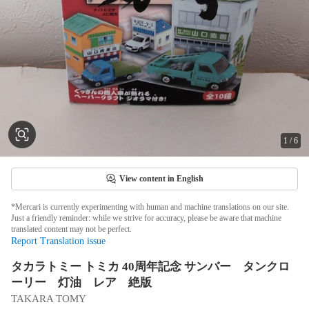
1
/
6
View content in English
*Mercari is currently experimenting with human and machine translations on our site.
Just a friendly reminder: while we strive for accuracy, please be aware that machine
translated content may not be perfect.
Report Translation issue
タカラトミー トミカ 40周年記念 サンバー タンクロ
ーリー 灯油 レア 絶版
TAKARA TOMY