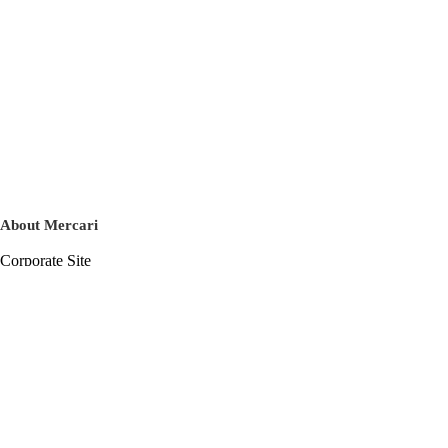
About Mercari
Corporate Site
Mercari Careers
Latest News
Official Blog
Press Kit
Mercari US
m department
Help
Help Center
Inquiry History List