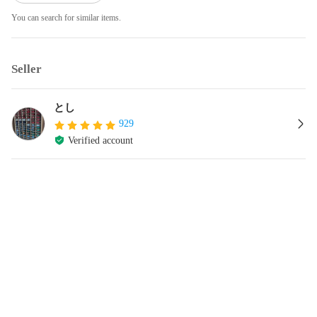
You can search for similar items.
Seller
とし
929
Verified account