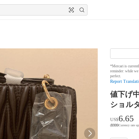
*Mercari is current
reminder: while we 
perfect.
Report Translati
値下げ中
ショル
6.65
US$
¥
999
(
Currency rate u