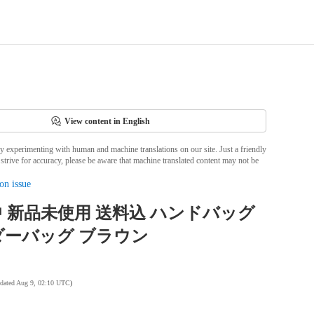
View content in English
ly experimenting with human and machine translations on our site. Just a friendly
strive for accuracy, please be aware that machine translated content may not be
on issue
 新品未使用 送料込 ハンドバッグ
ダーバッグ ブラウン
pdated Aug 9, 02:10 UTC
)