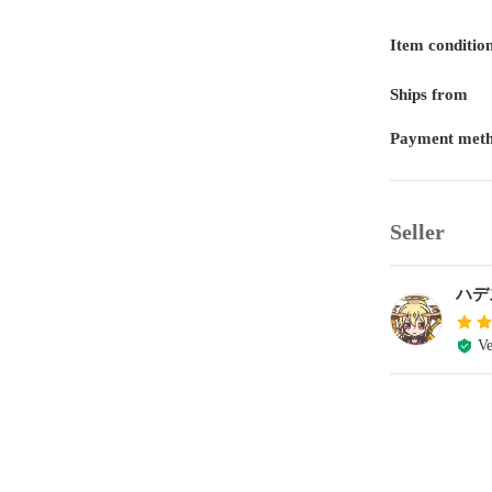
Item conditio
Ships from
Payment met
Seller
ハデ
Ve