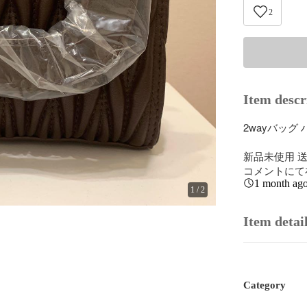
2
Item descr
2wayバッグ
新品未使用 送
コメントにて
1 month ag
1
/
2
Item detai
Category