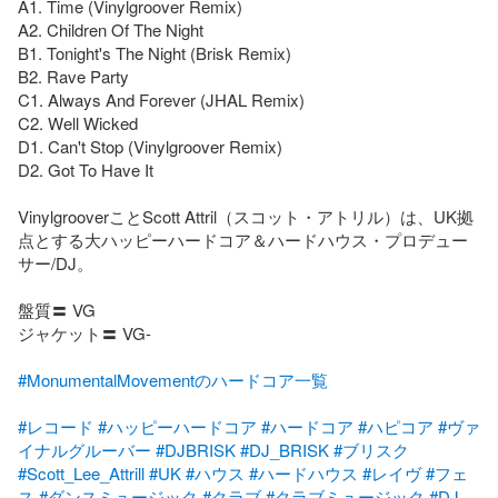
A1. Time (Vinylgroover Remix)

A2. Children Of The Night

B1. Tonight's The Night (Brisk Remix)

B2. Rave Party

C1. Always And Forever (JHAL Remix)

C2. Well Wicked

D1. Can't Stop (Vinylgroover Remix)

D2. Got To Have It

VinylgrooverことScott Attril（スコット・アトリル）は、UK拠
点とする大ハッピーハードコア＆ハードハウス・プロデュー
サー/DJ。

盤質〓 VG

ジャケット〓 VG-

#MonumentalMovementのハードコア一覧
#レコード
#ハッピーハードコア
#ハードコア
#ハピコア
#ヴァ
イナルグルーバー
#DJBRISK
#DJ_BRISK
#ブリスク
#Scott_Lee_Attrill
#UK
#ハウス
#ハードハウス
#レイヴ
#フェ
ス
#ダンスミュージック
#クラブ
#クラブミュージック
#DJ