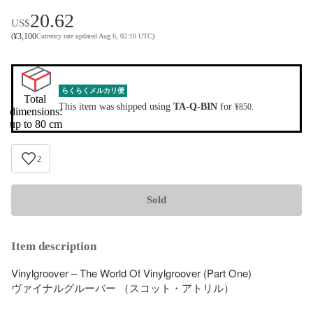
20.62
US$
¥
3,100
(
Currency rate updated Aug 6, 02:10 UTC
)
らくらくメルカリ便
Total 
This item was shipped using
TA-Q-BIN
for
.
¥850
dimensions:

up to 80 cm
2
Sold
Item description
Vinylgroover – The World Of Vinylgroover (Part One)

ヴァイナルグルーバー （スコット・アトリル）
