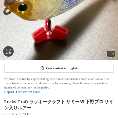
1
/
4
View content in English
*Mercari is currently experimenting with human and machine translations on our site.
Just a friendly reminder: while we strive for accuracy, please be aware that machine
translated content may not be perfect.
Report Translation issue
Lucky Craft ラッキークラフト サミー85 下野プロ サイ
ン入りルアー
LUCKY CRAFT