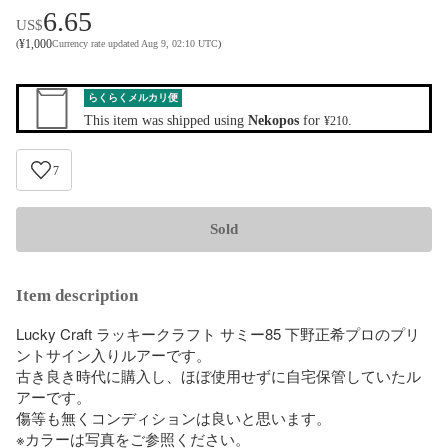
6.65
US$
¥
1,000
(
Currency rate updated Aug 9, 02:10 UTC
)
らくらくメルカリ便
This item was shipped using
Nekopos
for
.
¥210
7
Sold
Item description
Lucky Craft ラッキークラフト サミー85 下野正希プロのプリ
ントサイン入りルアーです。

古き良き時代に購入し、ほぼ使用せずに自宅保管していたル
アーです。

傷等も無くコンディションは良いと思います。

※カラーは写真をご参照ください。
