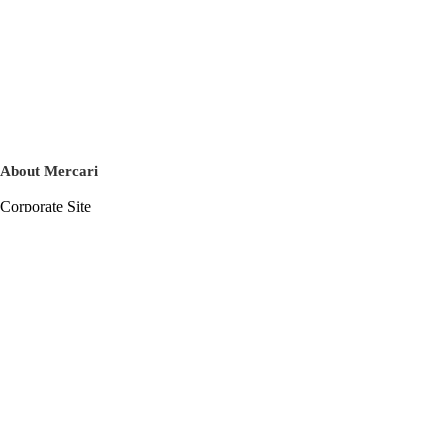
About Mercari
Corporate Site
Mercari Careers
Latest News
Official Blog
Press Kit
Mercari US
m department
Help
Help Center
Inquiry History List
Privacy Policy & Terms of Service
Terms of Service