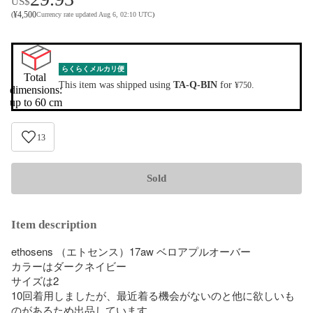
US$
¥
4,500
(
Currency rate updated Aug 6, 02:10 UTC
)
らくらくメルカリ便
Total 
This item was shipped using
TA-Q-BIN
for
.
¥750
dimensions:

up to 60 cm
13
Sold
Item description
ethosens （エトセンス）17aw ベロアプルオーバー

カラーはダークネイビー

サイズは2

10回着用しましたが、最近着る機会がないのと他に欲しいも
のがあるため出品しています。
