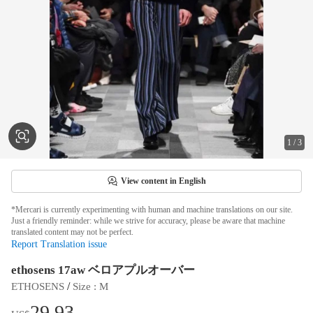
1
/
3
View content in English
*Mercari is currently experimenting with human and machine translations on our site.
Just a friendly reminder: while we strive for accuracy, please be aware that machine
translated content may not be perfect.
Report Translation issue
ethosens 17aw ベロアプルオーバー
 / 
ETHOSENS
Size
 : 
M
29.93