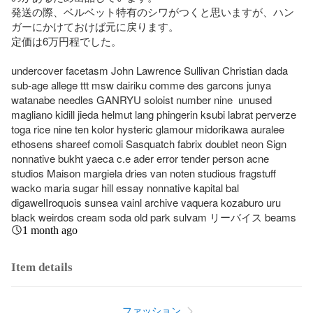
発送の際、ベルベット特有のシワがつくと思いますが、ハン
ガーにかけておけば元に戻ります。

定価は6万円程でした。

undercover facetasm John Lawrence Sullivan Christian dada 
sub-age allege ttt msw dairiku comme des garcons junya 
watanabe needles GANRYU soloist number nine  unused 
magliano kidill jieda helmut lang phingerin ksubi labrat perverze 
toga rice nine ten kolor hysteric glamour midorikawa auralee 
ethosens shareef comoli Sasquatch fabrix doublet neon Sign 
nonnative bukht yaeca c.e ader error tender person acne 
studios Maison margiela dries van noten studious fragstuff 
wacko maria sugar hill essay nonnative kapital bal 
digawelIroquois sunsea vainl archive vaquera kozaburo uru 
black weirdos cream soda old park sulvam リーバイス beams
1 month ago
Item details
ファッション