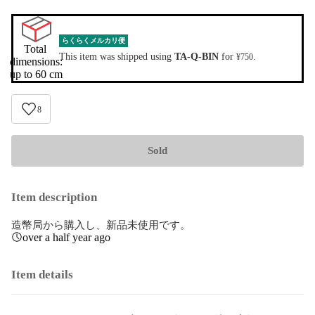
らくらくメルカリ便
Total 
This item was shipped using
TA-Q-BIN
for
.
¥750
dimensions:

up to 60 cm
8
Sold
Item description
造幣局から購入し、新品未使用です。
over a half year ago
Item details