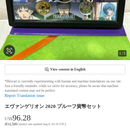
1
/
5
View content in English
*Mercari is currently experimenting with human and machine translations on our site.
Just a friendly reminder: while we strive for accuracy, please be aware that machine
translated content may not be perfect.
Report Translation issue
エヴァンゲリオン 2020 プルーフ貨幣セット
96.28
US$
¥
14,500
(
Currency rate updated Aug 8, 02:10 UTC
)