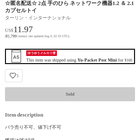
☆匿名配送☆ 2点 手のひら ネットワーク機器1.2 ＆ 2.1
カプセルトイ
ターリン・インターナショナル
11.97
US$
¥
1,799
(
Currency rate updated Aug 9, 02:10 UTC
)
ゆうゆうメルカリ便
This item was shipped using
Yu-Packet Post Mini
for
.
¥160
5
Sold
Item description
バラ売り不可、値下げ不可

獲得は25/12月
