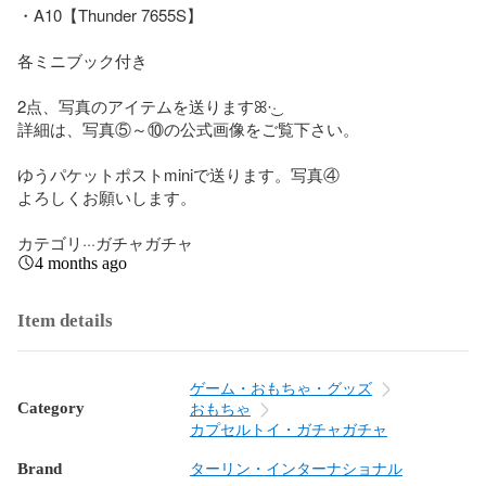
・A10【Thunder 7655S】

各ミニブック付き

2点、写真のアイテムを送りますꕤ︎︎·͜·

詳細は、写真⑤～⑩の公式画像をご覧下さい。

ゆうパケットポストminiで送ります。写真④

よろしくお願いします。

カテゴリ···ガチャガチャ
4 months ago
Item details
ゲーム・おもちゃ・グッズ
Category
おもちゃ
カプセルトイ・ガチャガチャ
Brand
ターリン・インターナショナル