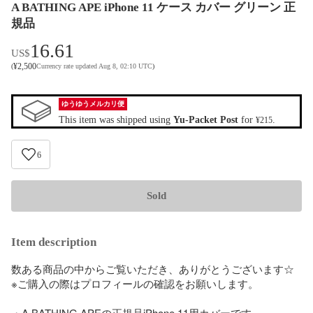
A BATHING APE iPhone 11 ケース カバー グリーン 正
規品
16.61
US$
¥
2,500
(
Currency rate updated Aug 8, 02:10 UTC
)
ゆうゆうメルカリ便
This item was shipped using
Yu-Packet Post
for
.
¥215
6
Sold
Item description
数ある商品の中からご覧いただき、ありがとうございます☆

※ご購入の際はプロフィールの確認をお願いします。

・A BATHING APEの正規品iPhone 11用カバーです。
