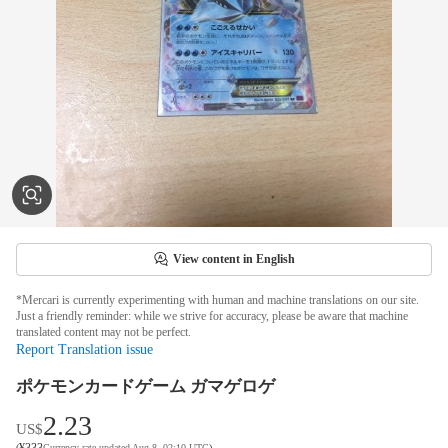
View content in English
*Mercari is currently experimenting with human and machine translations on our site.
Just a friendly reminder: while we strive for accuracy, please be aware that machine
translated content may not be perfect.
Report Translation issue
ポケモンカードゲーム ガマゲロゲ
2.23
US$
¥
333
(
Currency rate updated Aug 8, 02:10 UTC
)