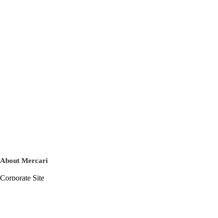
About Mercari
Corporate Site
Mercari Careers
Latest News
Official Blog
Press Kit