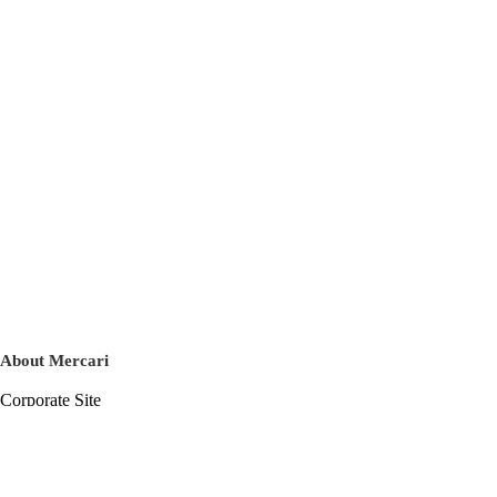
About Mercari
Corporate Site
Mercari Careers
Latest News
Official Blog
Press Kit