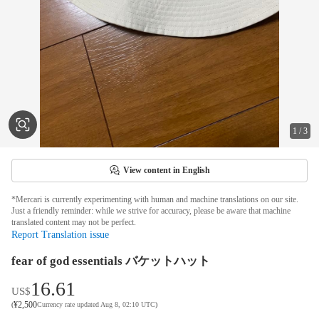
1
/
3
View content in English
*Mercari is currently experimenting with human and machine translations on our site.
Just a friendly reminder: while we strive for accuracy, please be aware that machine
translated content may not be perfect.
Report Translation issue
fear of god essentials バケットハット
16.61
US$
¥
2,500
(
Currency rate updated Aug 8, 02:10 UTC
)