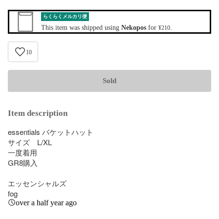
らくらくメルカリ便
This item was shipped using
Nekopos
for
.
¥210
10
Sold
Item description
essentials バケットハット

サイズ　L/XL

一度着用

GR8購入

エッセンシャルズ

fog
over a half year ago