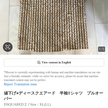
1
/
5
View content in English
*Mercari is currently experimenting with human and machine translations on our site.
Just a friendly reminder: while we strive for accuracy, please be aware that machine
translated content may not be perfect.
Report Translation issue
値下げ⭐︎ディースクエアード 半袖Tシャツ プルオー
バー
 / 
DSQUARED２
Size
 : 
XL(LL)