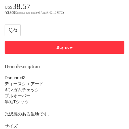
38.57
US$
¥
5,800
(
Currency rate updated Aug 9, 02:10 UTC
)
2
Buy now
Item description
Dsquared2

ディースクエアード

ギンガムチェック

プルオーバー

半袖Tシャツ

光沢感のある生地です。

サイズ
