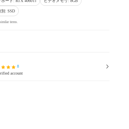
ド: RTX 4060Ti
ビデオメモリ: 8GB
: SSD
similar items.
8
rified account