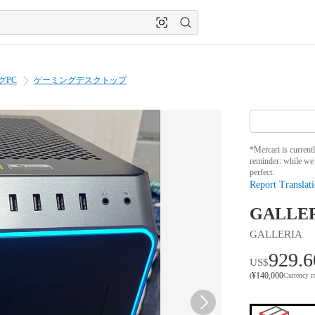
グPC
ゲーミングデスクトップ
*Mercari is current
reminder: while we 
perfect.
Report Translati
GALLER
GALLERIA
929.6
US$
¥
140,000
(
Currency r