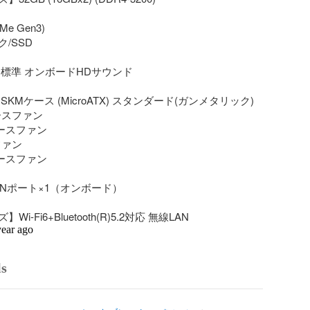
Me Gen3)

SSD

標準 オンボードHDサウンド

KMケース (MicroATX) スタンダード(ガンメタリック)

スファン

ースファン

ァン

ースファン

LANポート×1（オンボード）

i-Fi6+Bluetooth(R)5.2対応 無線LAN
year ago
ls