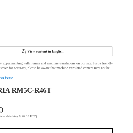
View content in English
ly experimenting with human and machine translations on our site. Just a friendly
strive for accuracy, please be aware that machine translated content may not be
on issue
IA RM5C-R46T
0
ate updated Aug 8, 02:10 UTC
)