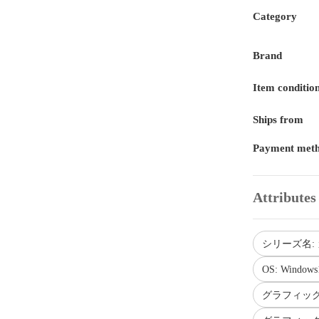
Category
Brand
Item conditio
Ships from
Payment met
Attributes
シリーズ名:
OS: Windows
グラフィックボ