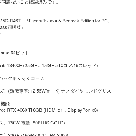
1 動作問題ないこと確認済みです。

C-R46T 『Minecraft: Java & Bedrock Edition for PC、
Pass同梱版』



 Home 64ビット

i5-13400F (2.5GHz-4.6GHz/10コア/16スレッド)

音パックまんぞくコース

】(熱伝導率: 12.56W/m・K) ナノダイヤモンドグリス 
機能

ce RTX 4060 Ti 8GB (HDMI x1，DisplayPort x3)

50W 電源 (80PLUS GOLD)

2GB (16GBx2) (DDR4-3200)
