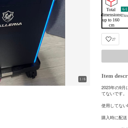
Total 
らく
dimensions:

This
up to 160 
cm
27
Item descr
1
/
6
2023年の9
てないです。

使用してない
購入時に配送