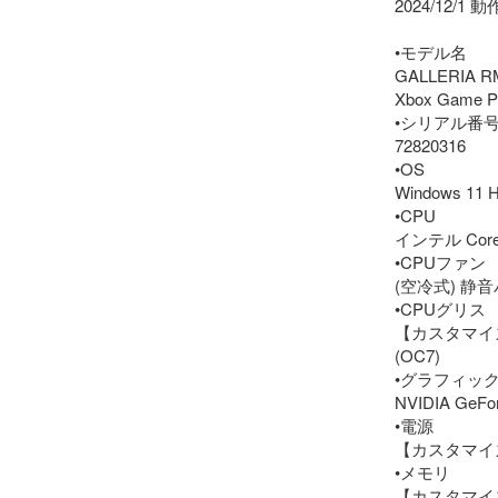
2024/12/
•モデル名

GALLERIA RM5
Xbox Game 
•シリアル番号
72820316

•OS

Windows 11
•CPU

インテル Core 
•CPUファン

(空冷式) 静
•CPUグリス

【カスタマイズ
(OC7)

•グラフィック
NVIDIA GeFor
•電源

【カスタマイズ】7
•メモリ

【カスタマイズ】3