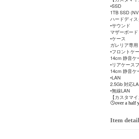
•SSD

1TB SSD (NV
ハードディスク/
•サウンド

マザーボード 
•ケース

ガレリア専用 S
•フロントケー
14cm 静音ケ
•リアケースフ
14cm 静音ケ
•LAN

2.5Gb 対応
•無線LAN

【カスタマイズ】W
over a half 
Item detai