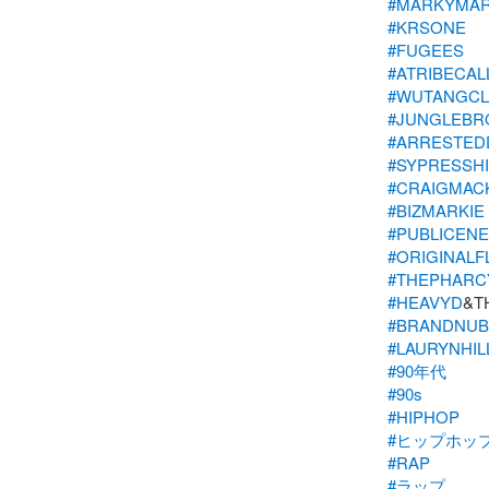
#MARKYMA
#KRSONE
#FUGEES
#ATRIBECA
#WUTANGCL
#JUNGLEBR
#ARRESTED
#SYPRESSHI
#CRAIGMAC
#BIZMARKIE
#PUBLICEN
#ORIGINALF
#THEPHARC
#HEAVYD
#BRANDNUB
#LAURYNHIL
#90年代
#90s
#HIPHOP
#ヒップホッ
#RAP
#ラップ