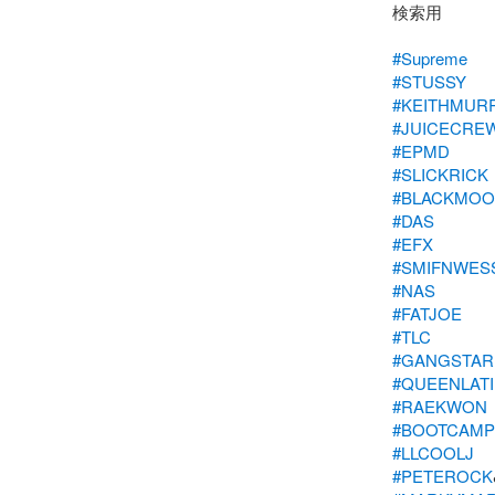
検索用

#Supreme
#STUSSY
#KEITHMUR
#JUICECRE
#EPMD
#SLICKRICK
#BLACKMO
#DAS
#EFX
#SMIFNWES
#NAS
#FATJOE
#TLC
#GANGSTAR
#QUEENLATI
#RAEKWON
#BOOTCAMP
#LLCOOLJ
#PETEROCK