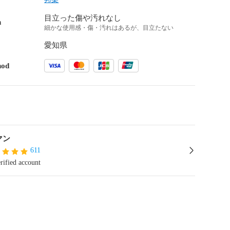
目立った傷や汚れなし
n
細かな使用感・傷・汚れはあるが、目立たない
愛知県
hod
マン
611
rified account