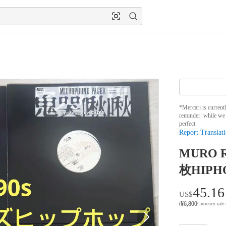
*Mercari is current
reminder: while we 
perfect.
Report Translati
MURO R
枚HIPH
45.16
US$
¥
6,800
(
Currency rate