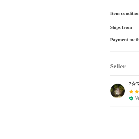
Item conditio
Ships from
Payment met
Seller
7☆
Ve