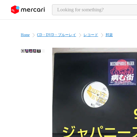
o page content
Home
CD・DVD・ブルーレイ
レコード
邦楽