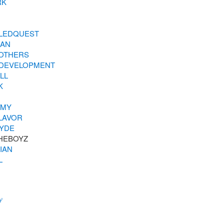
RK
LLEDQUEST
AN
OTHERS
DEVELOPMENT
LL
K
EMY
LAVOR
YDE
IAN
L
プ