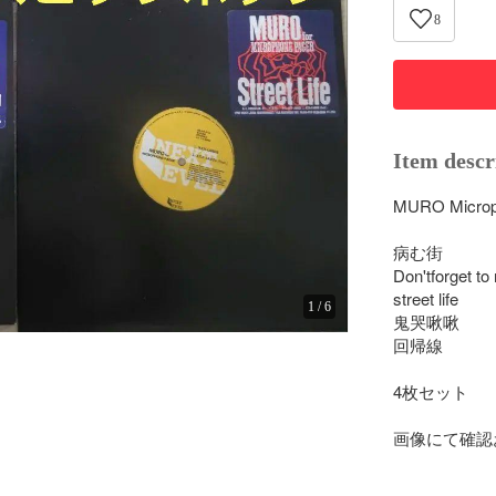
8
Item descr
MURO Microph
病む街  

Don'tforget to
street life 

1
/
6
鬼哭啾啾

回帰線

4枚セット

画像にて確認