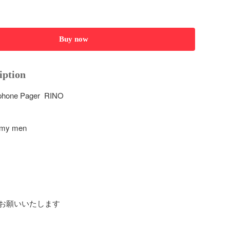
Buy now
iption
one Pager  RINO

 my men

お願いいたします
