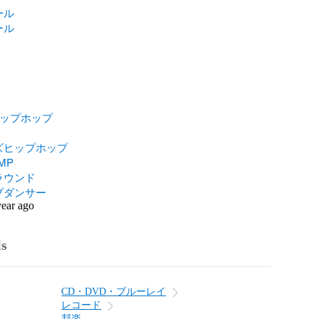
ール
ール
ヒップホップ
ズヒップホップ
MP
ラウンド
プダンサー
year ago
ls
CD・DVD・ブルーレイ
レコード
邦楽