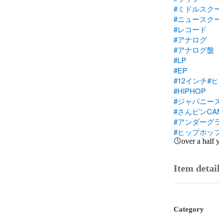
#ミドルスク
#ニュースク
#レコード
#アナログ
#アナログ盤
#LP
#EP
#12インチ
#
#HIPHOP
#ジャパニー
#さんピンCA
#アンダーグ
#ヒップホッ
over a half 
Item detai
Category