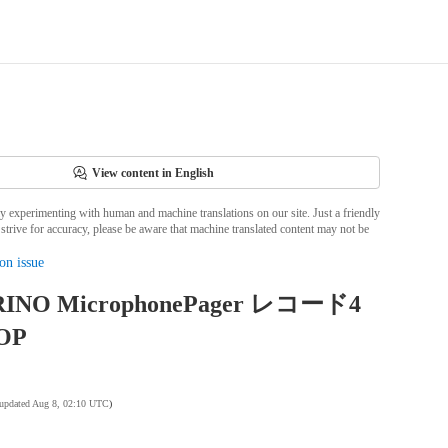
View content in English
ly experimenting with human and machine translations on our site. Just a friendly
strive for accuracy, please be aware that machine translated content may not be
on issue
INO MicrophonePager レコード4
OP
 updated Aug 8, 02:10 UTC
)