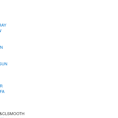
RAY
W
ON
SUN
R
FA