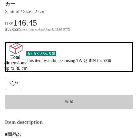
カー
 / 
Santoni
Size
 : 
27cm
146.45
US$
¥
22,055
(
Currency rate updated Aug 8, 02:10 UTC
)
らくらくメルカリ便
Total 
This item was shipped using
TA-Q-BIN
for
.
¥850
dimensions:

up to 80 cm
7
Sold
Item description
■商品名
