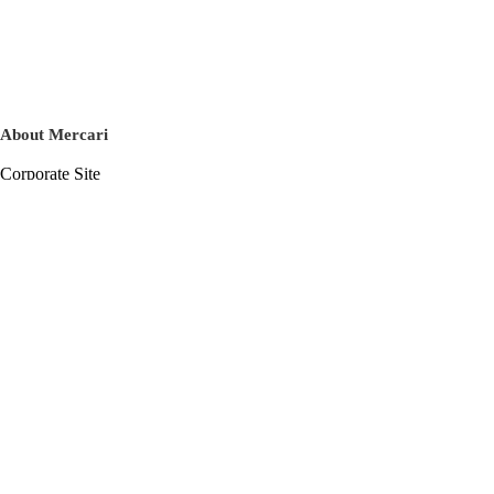
About Mercari
Corporate Site
Mercari Careers
Latest News
Official Blog
Press Kit
Mercari US
m department
Help
Help Center
Inquiry History List
Privacy Policy & Terms of Service
Terms of Service
Privacy Policy
Cookie Policy
Basic Policy on the Management of Personal Data Security