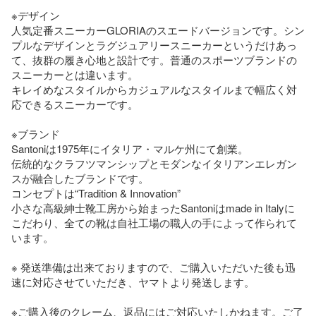
※デザイン

人気定番スニーカーGLORIAのスエードバージョンです。シン
プルなデザインとラグジュアリースニーカーというだけあっ
て、抜群の履き心地と設計です。普通のスポーツブランドの
スニーカーとは違います。

キレイめなスタイルからカジュアルなスタイルまで幅広く対
応できるスニーカーです。

※ブランド

Santoniは1975年にイタリア・マルケ州にて創業。 

伝統的なクラフツマンシップとモダンなイタリアンエレガン
スが融合したブランドです。 

コンセプトは“Tradition & Innovation” 

小さな高級紳士靴工房から始まったSantoniはmade in Italyに
こだわり、全ての靴は自社工場の職人の手によって作られて
います。

※ 発送準備は出来ておりますので、ご購入いただいた後も迅
速に対応させていただき、ヤマトより発送します。

※ご購入後のクレーム、返品にはご対応いたしかねます。ご了