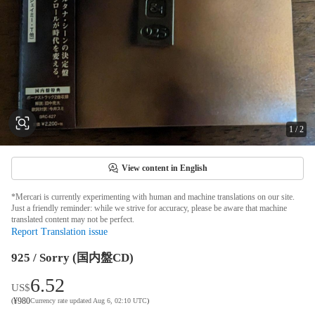
1
/
2
View content in English
*Mercari is currently experimenting with human and machine translations on our site.
Just a friendly reminder: while we strive for accuracy, please be aware that machine
translated content may not be perfect.
Report Translation issue
925 / Sorry (国内盤CD)
6.52
US$
¥
980
(
Currency rate updated Aug 6, 02:10 UTC
)