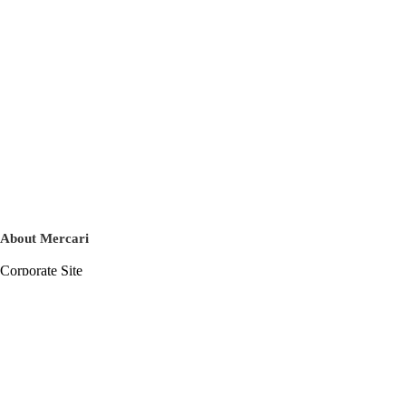
About Mercari
Corporate Site
Mercari Careers
Latest News
Official Blog
Press Kit
Mercari US
m department
Help