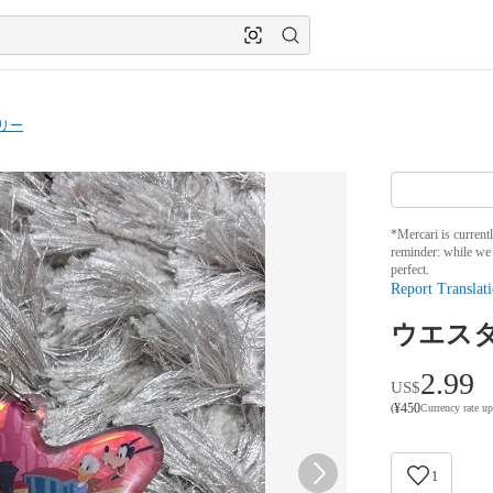
リー
*Mercari is current
reminder: while we 
perfect.
Report Translati
ウエス
2.99
US$
¥
450
(
Currency rate u
1