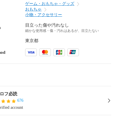
ゲーム・おもちゃ・グッズ
おもちゃ
小物・アクセサリー
目立った傷や汚れなし
n
細かな使用感・傷・汚れはあるが、目立たない
東京都
hod
プロフ必読
676
rified account