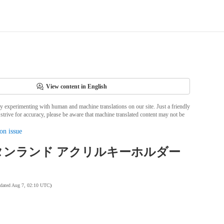
View content in English
ly experimenting with human and machine translations on our site. Just a friendly
strive for accuracy, please be aware that machine translated content may not be
on issue
タンランド アクリルキーホルダー
pdated Aug 7, 02:10 UTC
)