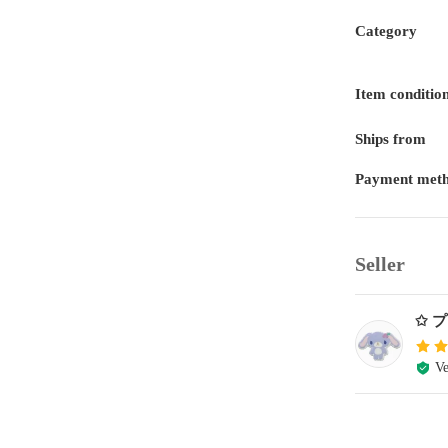
Category
Item conditio
Ships from
Payment met
Seller
✩ 
Ve