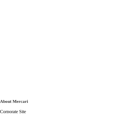
About Mercari
Corporate Site
Mercari Careers
Latest News
Official Blog