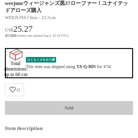
weejunsウィージャンズ黒37ローファー！ユナイテッ
ドアローズ購入
 / 
WEEJUNS
Size
 : 
23.5cm
25.27
US$
¥
3,800
(
Currency rate updated Aug 6, 02:10 UTC
)
らくらくメルカリ便
Total 
This item was shipped using
TA-Q-BIN
for
.
¥750
dimensions:

up to 60 cm
12
Sold
Item description