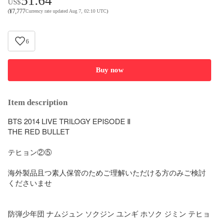
51.64
US$
¥
7,777
(
Currency rate updated Aug 7, 02:10 UTC
)
6
Buy now
Item description
BTS 2014 LIVE TRILOGY EPISODE Ⅱ

THE RED BULLET

テヒョン②⑤

海外製品且つ素人保管のためご理解いただける方のみご検討
くださいませ

防弾少年団 ナムジュン ソクジン ユンギ ホソク ジミン テヒョ