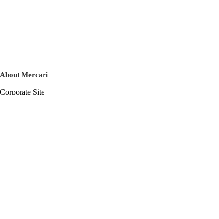
About Mercari
Corporate Site
Mercari Careers
Latest News
Official Blog
Press Kit
Mercari US
m department
Help
Help Center
Inquiry History List
Privacy Policy & Terms of Service
Terms of Service
Privacy Policy