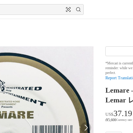
*Mercari is current
reminder: while we 
perfect.
Report Translati
Lemare
Lemar
37.19
US$
¥
5,600
(
Currency rate