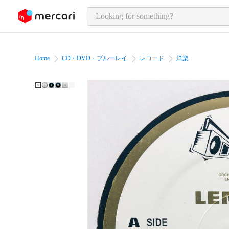
o page content
Home
CD・DVD・ブルーレイ
レコード
洋楽