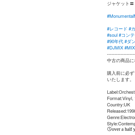
ジャケット〓 Ge
#Monumenta
#レコード
#
#soul
#コン
#90年代
#ダ
#DJMIX
#MIX
-------------------
中古の商品に
購入前に必ず
いたします。

Label:Orchest
Format:Vinyl,
Country:UK

Released:1998
Genre:Electron
Style:Contem
over a half 