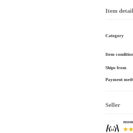
Item detai
Category
Item conditio
Ships from
Payment met
Seller
monu