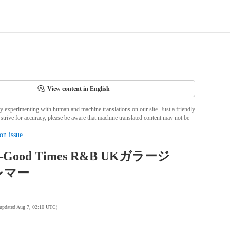
View content in English
ly experimenting with human and machine translations on our site. Just a friendly
strive for accuracy, please be aware that machine translated content may not be
on issue
 –Good Times R&B UKガラージ
 レマー
 updated Aug 7, 02:10 UTC
)