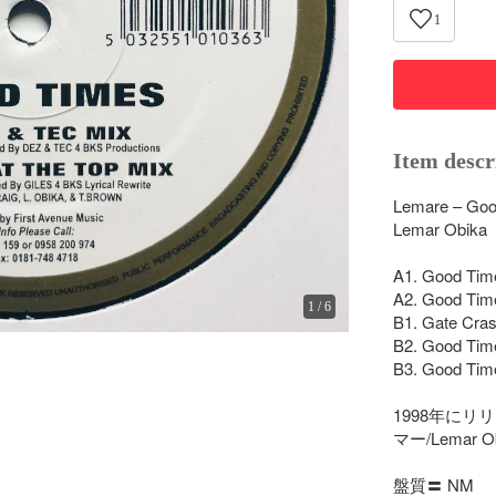
1
Item descr
Lemare – Goo
Lemar Obika
A1. Good Time
A2. Good Time
1
/
6
B1. Gate Cras
B2. Good Time
B3. Good Times
1998年にリ
マー/Lemar O
盤質〓 NM
