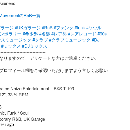
neric

lMovementのRnB一覧
ガラージ
#UKガラージ
#RnB
#ファンク
#funk
#ソウル
テンポラリー
#希少盤
#名盤
#レア盤
#レアレコード
#90s
ンスミュージック
#クラブ
#クラブミュージック
#DJ
#ミックス
#DJミックス
-------------------------------

なりますので、デリケートな方はご遠慮ください。

プロフィール欄をご確認いただけますよう宜しくお願い
rated Noize Entertainment – BKS T 103

 12", 33 ⅓ RPM



ic, Funk / Soul

porary R&B, UK Garage
year ago