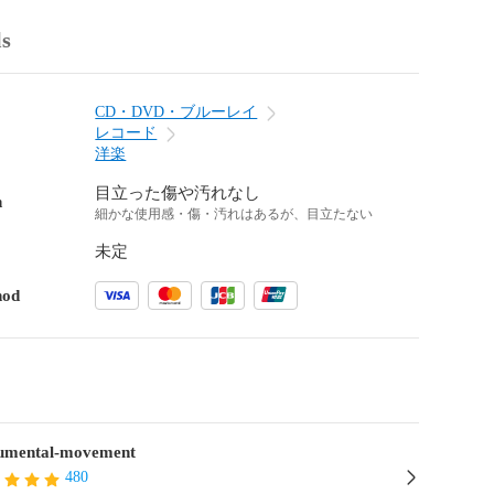
ls
CD・DVD・ブルーレイ
レコード
洋楽
目立った傷や汚れなし
n
細かな使用感・傷・汚れはあるが、目立たない
未定
hod
mental-movement
480