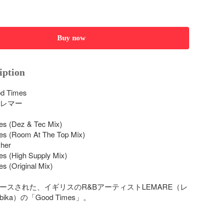
Buy now
iption
d Times

  レマー

s (Dez & Tec Mix)

s (Room At The Top Mix)

her

s (High Supply Mix)

 (Original Mix)

リースされた、イギリスのR&BアーティストLEMARE（レ
bika）の「Good Times」。
