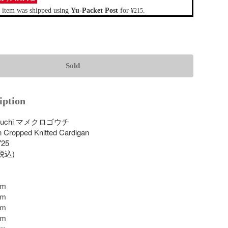
 item was shipped using
Yu-Packet Post
for
.
¥215
Sold
iption
gouchi マメクロゴウチ

n Cropped Knitted Cardigan

25

税込)

ｍ

ｍ

ｍ

ｍ
