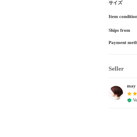
サイズ
Item conditio
Ships from
Payment met
Seller
may
Ve