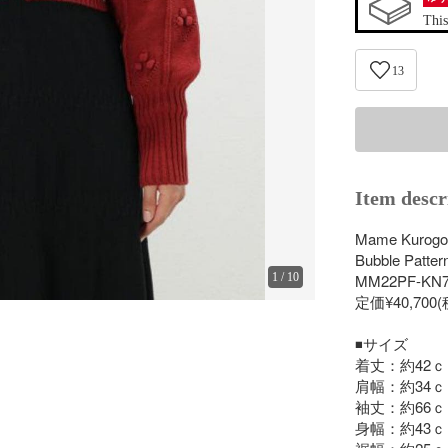
This
13
Item descr
Mame Kuro
Bubble Patter
1
/
10
MM22PF-KN7
定価¥40,700(
◾️サイズ

着丈：約42ｃ
肩幅：約34ｃ
袖丈：約66ｃ
身幅：約43ｃ