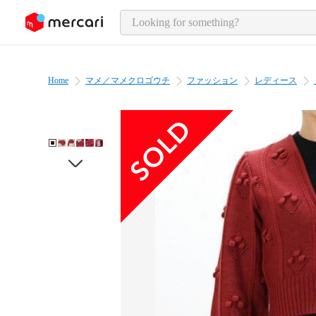
o page content
Home
マメ／マメクロゴウチ
ファッション
レディース