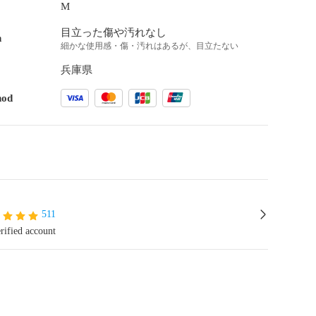
M
目立った傷や汚れなし
n
細かな使用感・傷・汚れはあるが、目立たない
兵庫県
hod
511
rified account