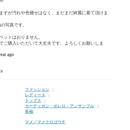
ｍ

ますが汚れや色褪せはなく、まだまだ綺麗に着て頂けま
物の写真です。

ペットはおりません。

でご購入いただいて大丈夫です。よろしくお願いしま
year ago
ls
ファッション
レディース
トップス
カーディガン・ボレロ・アンサンブル
長袖
マメ／マメクロゴウチ