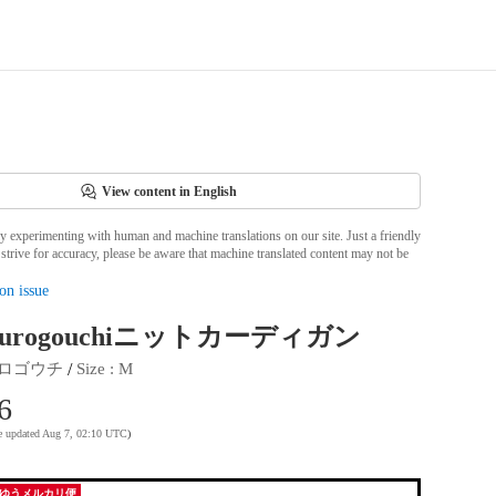
View content in English
ly experimenting with human and machine translations on our site. Just a friendly
strive for accuracy, please be aware that machine translated content may not be
on issue
Kurogouchiニットカーディガン
 / 
ロゴウチ
Size
 : 
M
6
te updated Aug 7, 02:10 UTC
)
ゆうメルカリ便