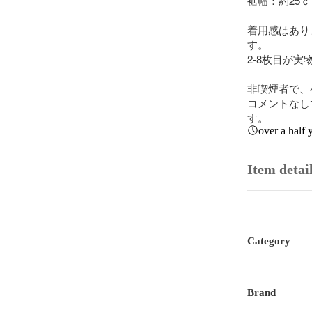
裾幅：約25ｃ
着用感はあり
す。

2-8枚目が実
非喫煙者で、
コメントなし
す。
over a half 
Item detai
Category
Brand