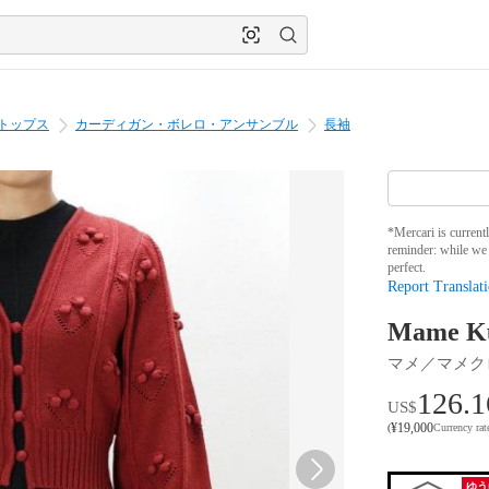
トップス
カーディガン・ボレロ・アンサンブル
長袖
*Mercari is current
reminder: while we 
perfect.
Report Translati
Mame 
マメ／マメク
126.1
US$
¥
19,000
(
Currency ra
ゆう