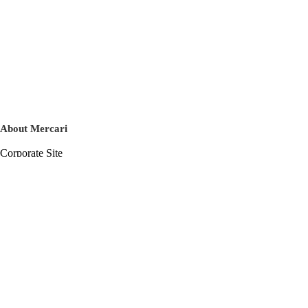
About Mercari
Corporate Site
Mercari Careers
Latest News
Official Blog
Press Kit
Mercari US
m department
Help
Help Center
Inquiry History List
Privacy Policy & Terms of Service