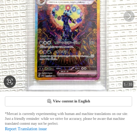
1
/
10
View content in English
*Mercari is currently experimenting with human and machine translations on our site.
Just a friendly reminder: while we strive for accuracy, please be aware that machine
translated content may not be perfect.
Report Translation issue