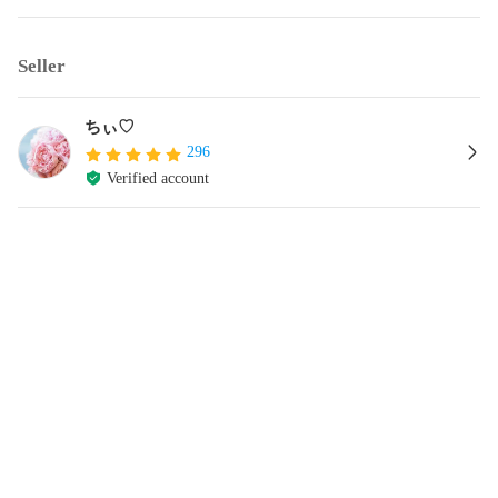
Seller
ちぃ♡
296
Verified account