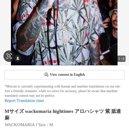
1
/
6
View content in English
*Mercari is currently experimenting with human and machine translations on our site.
Just a friendly reminder: while we strive for accuracy, please be aware that machine
translated content may not be perfect.
Report Translation issue
Mサイズ wackomaria hightimes アロハシャツ 紫 舐達
麻
 / 
WACKOMARIA
Size
 : 
M