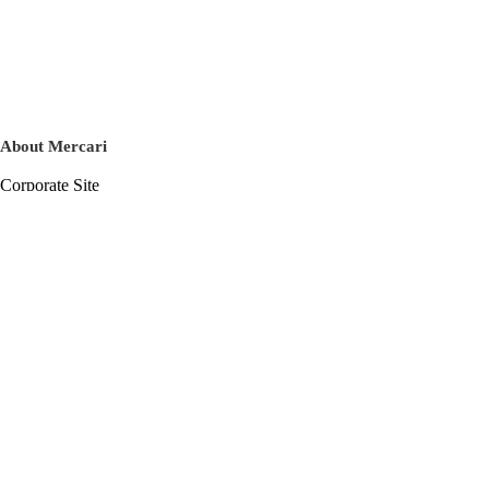
About Mercari
Corporate Site
Mercari Careers
Latest News
Official Blog
Press Kit
Mercari US
m department
Help
Help Center
Inquiry History List
Privacy Policy & Terms of Service
Terms of Service
Privacy Policy
Cookie Policy