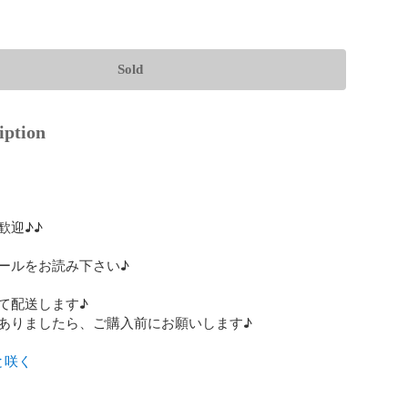
Sold
iption
迎♪♪

ールをお読み下さい♪

て配送します♪

ありましたら、ご購入前にお願いします♪

と咲く