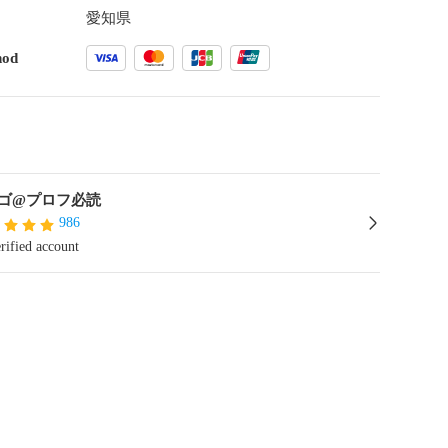
愛知県
hod
ゴ@プロフ必読
986
rified account