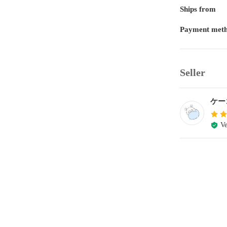
Ships from
Payment met
Seller
ケー
Ve