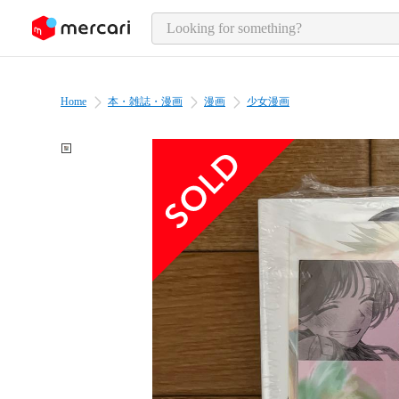
o page content
Home
本・雑誌・漫画
漫画
少女漫画