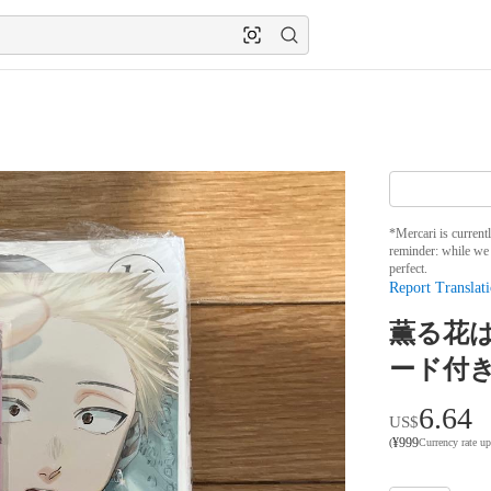
*Mercari is current
reminder: while we 
perfect.
Report Translati
薫る花は
ード付
6.64
US$
¥
999
(
Currency rate u