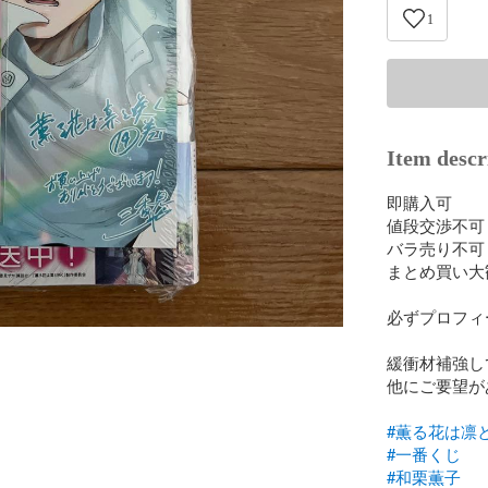
1
Item descr
即購入可

値段交渉不可

バラ売り不可

まとめ買い大歓
必ずプロフィ
緩衝材補強し
他にご要望が
#薫る花は凛
#一番くじ
#和栗薫子