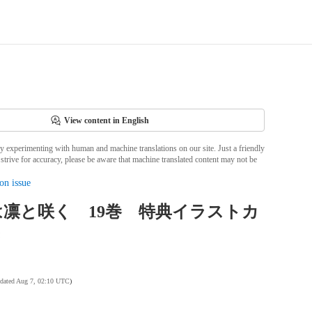
View content in English
ly experimenting with human and machine translations on our site. Just a friendly
strive for accuracy, please be aware that machine translated content may not be
on issue
凛と咲く 19巻 特典イラストカ
き
pdated Aug 7, 02:10 UTC
)