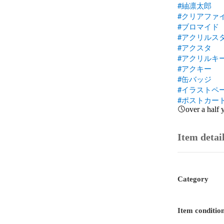
#紬凛太郎
#クリアファ
#ブロマイド
#アクリルス
#アクスタ
#アクリルキ
#アクキー
#缶バッジ
#イラストペ
#ポストカー
over a half 
Item detai
Category
Item conditio