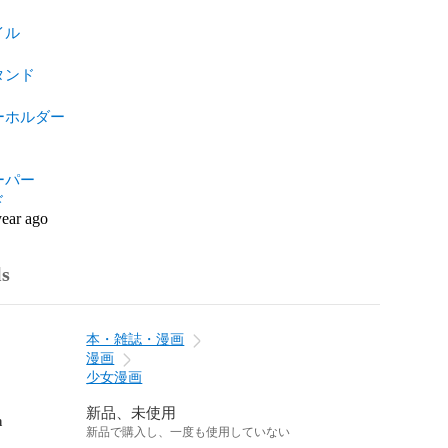
イル
タンド
ーホルダー
ーパー
ド
year ago
ls
本・雑誌・漫画
漫画
少女漫画
新品、未使用
n
新品で購入し、一度も使用していない