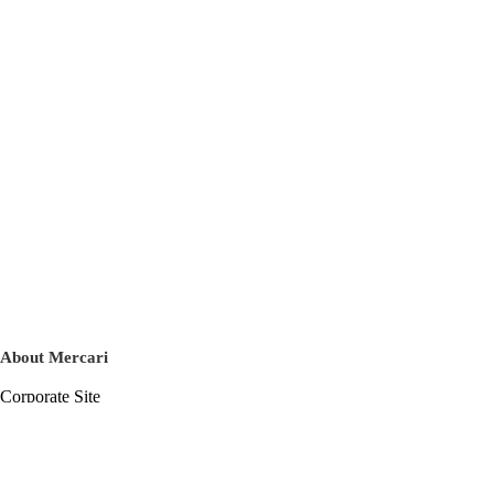
About Mercari
Corporate Site
Mercari Careers
Latest News
Official Blog
Press Kit