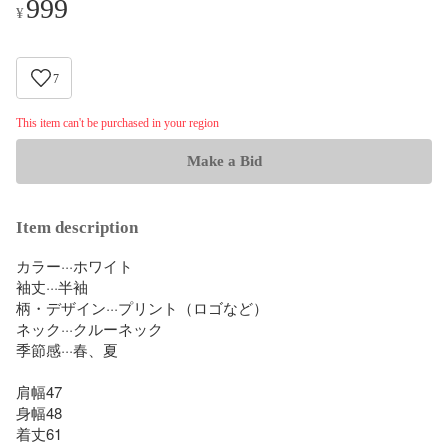
999
¥
7
This item can't be purchased in your region
Make a Bid
Item description
カラー···ホワイト

袖丈···半袖

柄・デザイン···プリント（ロゴなど）

ネック···クルーネック

季節感···春、夏

肩幅47

身幅48

着丈61
