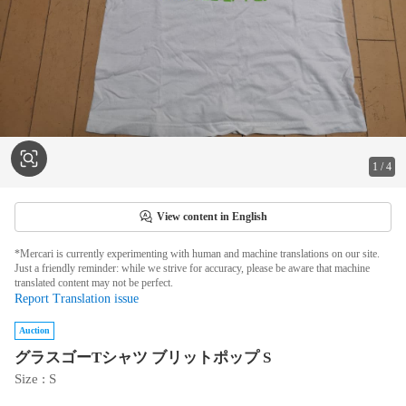
1
/
4
View content in English
*Mercari is currently experimenting with human and machine translations on our site.
Just a friendly reminder: while we strive for accuracy, please be aware that machine
translated content may not be perfect.
Report Translation issue
Auction
グラスゴーTシャツ ブリットポップ S
Size
 : 
S