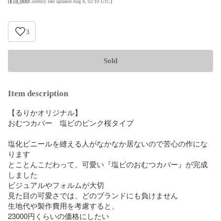
¥
18,000
(
Currency rate updated Aug 8, 02:10 UTC
)
3
Sold
Item description
【るりかオリジナル】

おむつカバー　塩ビのピンク桜タイプ

塩化ビニールを縫える人がなかなか居ないので苦心の作にな
ります

とことんこだわって、可愛い『塩ビのおむつカバー』が完成
しました

ビジュアルやフォルムが大切

見た目の可愛さでは、どのブランドにも負けません

生地代や製作費用を考慮すると、

23000円くらいの価格にしたい
