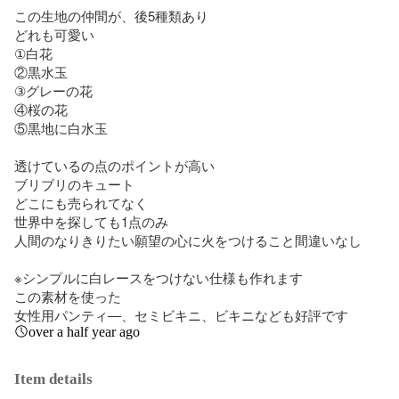
この生地の仲間が、後5種類あり

どれも可愛い

①白花

②黒水玉

③グレーの花

④桜の花

⑤黒地に白水玉

透けているの点のポイントが高い

ブリブリのキュート

どこにも売られてなく

世界中を探しても1点のみ

人間のなりきりたい願望の心に火をつけること間違いなし

※シンプルに白レースをつけない仕様も作れます

この素材を使った

女性用パンティ―、セミビキニ、ビキニなども好評です
over a half year ago
Item details