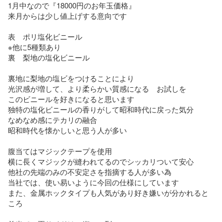
1月中なので『18000円のお年玉価格』

来月からは少し値上げする意向です

表　ポリ塩化ビニール　

※他に5種類あり

裏　梨地の塩化ビニール　

裏地に梨地の塩ビをつけることにより

光沢感が増して、より柔らかい質感になる　お試しを

このビニールを好きになると思います

独特の塩化ビニールの香りがして昭和時代に戻った気分

なめなめ感にテカリの融合

昭和時代を懐かしいと思う人が多い

腹当てはマジックテープを使用

横に長くマジックが縫われてるのでシッカリついて安心

他社の先端のみの不安定さを指摘する人が多い為

当社では、使い易いように今回の仕様にしています

また、金属ホックタイプも人気があり好き嫌いが分かれると
ころ
