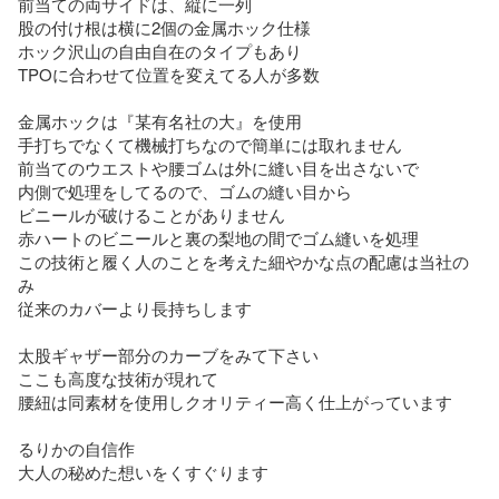
前当ての両サイドは、縦に一列

股の付け根は横に2個の金属ホック仕様

ホック沢山の自由自在のタイプもあり

TPOに合わせて位置を変えてる人が多数

金属ホックは『某有名社の大』を使用

手打ちでなくて機械打ちなので簡単には取れません

前当てのウエストや腰ゴムは外に縫い目を出さないで

内側で処理をしてるので、ゴムの縫い目から

ビニールが破けることがありません

赤ハートのビニールと裏の梨地の間でゴム縫いを処理

この技術と履く人のことを考えた細やかな点の配慮は当社の
み

従来のカバーより長持ちします

太股ギャザー部分のカーブをみて下さい

ここも高度な技術が現れて

腰紐は同素材を使用しクオリティー高く仕上がっています

るりかの自信作

大人の秘めた想いをくすぐります
