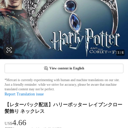
1
/
6
View content in English
*Mercari is currently experimenting with human and machine translations on our site.
Just a friendly reminder: while we strive for accuracy, please be aware that machine
translated content may not be perfect.
Report Translation issue
【レターパック配送】ハリーポッター レイブンクロー
髪飾り ネックレス
4.66
US$