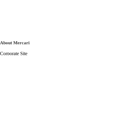
About Mercari
Corporate Site
Mercari Careers
Latest News
Official Blog
Press Kit
Mercari US
m department
Help
Help Center
Inquiry History List
Privacy Policy & Terms of Service
Terms of Service
Privacy Policy