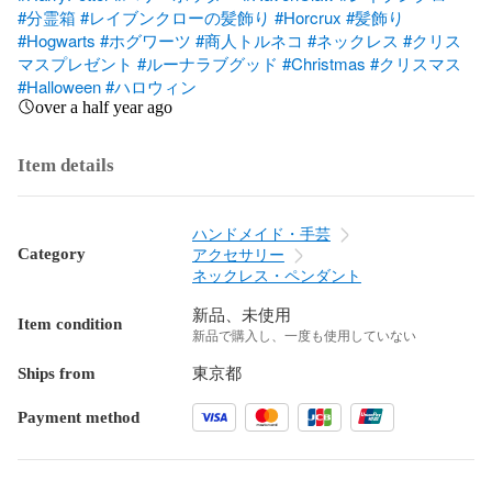
#分霊箱
#レイブンクローの髪飾り
#Horcrux
#髪飾り
#Hogwarts
#ホグワーツ
#商人トルネコ
#ネックレス
#クリス
マスプレゼント
#ルーナラブグッド
#Christmas
#クリスマス
#Halloween
#ハロウィン
over a half year ago
Item details
ハンドメイド・手芸
Category
アクセサリー
ネックレス・ペンダント
新品、未使用
Item condition
新品で購入し、一度も使用していない
Ships from
東京都
Payment method