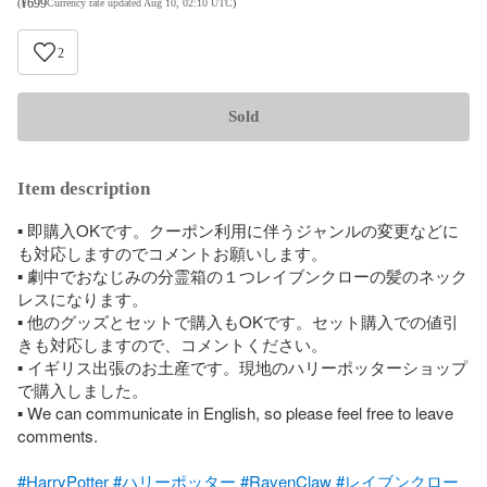
¥
699
(
Currency rate updated Aug 10, 02:10 UTC
)
2
Sold
Item description
▪︎ 即購入OKです。クーポン利用に伴うジャンルの変更などに
も対応しますのでコメントお願いします。

▪︎ 劇中でおなじみの分霊箱の１つレイブンクローの髪のネック
レスになります。 

▪︎ 他のグッズとセットで購入もOKです。セット購入での値引
きも対応しますので、コメントください。

▪︎ イギリス出張のお土産です。現地のハリーポッターショップ
で購入しました。 

▪︎ We can communicate in English, so please feel free to leave 
comments. 

#HarryPotter
#ハリーポッター
#RavenClaw
#レイブンクロー