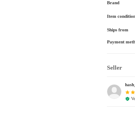
Brand
Item conditio
Ships from
Payment met
Seller
hash
Ve