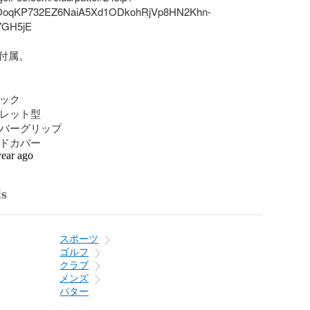
BOoqKP732EZ6NaiA5Xd1ODkohRjVp8HN2Khn-
GH5jE

付属。

ック

マレット型

ラバーグリップ

ヘッドカバー
year ago
ls
スポーツ
ゴルフ
クラブ
メンズ
パター