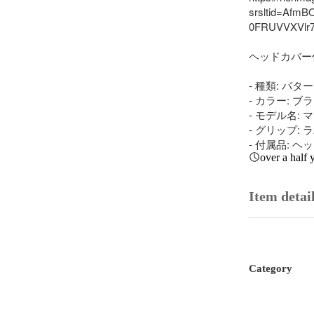
srsltid=Afm
0FRUVVXVlr7
ヘッドカバー
- 種類: パター

- カラー: ブラ
- モデル名: 
- グリップ: 
- 付属品: 
over a half 
Item detai
Category