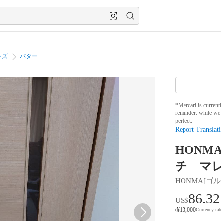
ンズ
パター
*Mercari is current
reminder: while we 
perfect.
Report Translati
HONMA
チ マ
HONMA[ゴル
86.32
US$
¥
13,000
(
Currency ra