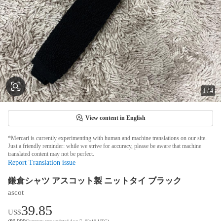
1
/
4
View content in English
*Mercari is currently experimenting with human and machine translations on our site.
Just a friendly reminder: while we strive for accuracy, please be aware that machine
translated content may not be perfect.
Report Translation issue
鎌倉シャツ アスコット製 ニットタイ ブラック
ascot
39.85
US$