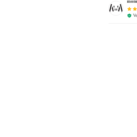
monu
Ve
e