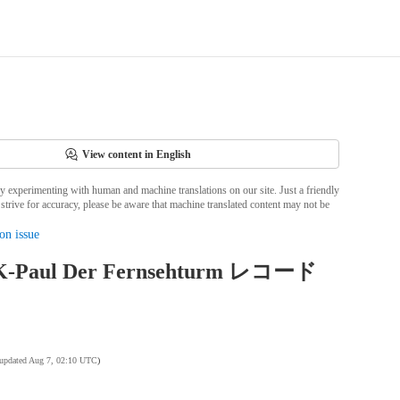
View content in English
ly experimenting with human and machine translations on our site. Just a friendly
strive for accuracy, please be aware that machine translated content may not be
on issue
K-Paul Der Fernsehturm レコード
 updated Aug 7, 02:10 UTC
)