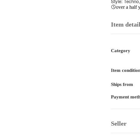
Style: Techno,
over a half 
Item detai
Category
Item conditio
Ships from
Payment met
Seller