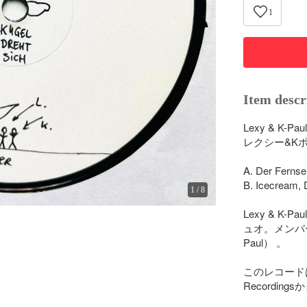
1
Item descr
Lexy & K-Paul
レクシー&Kポ
A. Der Fernse
B. Icecream, 
1
/
8
Lexy & K
ュオ。メンバーは、A
Paul） 。

このレコードは、
Recording