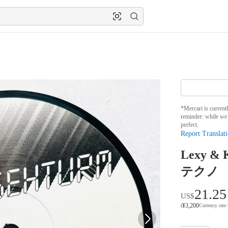
*Mercari is current
reminder: while we 
perfect.
Report Translati
Lexy & 
テクノ
21.25
US$
¥
3,200
(
Currency rate