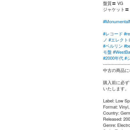
盤質〓 VG

ジャケット〓
#Monumen
#レコード
#r
ノ
#エレクト
#ベルリン
#be
モ盤
#WestB
#2000年代
#
-------------------
中古の商品に
購入前に必ず
いたします。

Label: Low Spi
Format: Vinyl,
Country: Germ
Released: 200
Genre: Electro