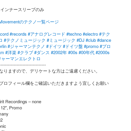
 インナースリーブのみ

talMovementのテクノ一覧ページ
ecord
#records
#アナログレコード
#techno
#electro
#テク
ロ
#テクノミュージック
#ミュージック
#DJ
#club
#dance
rlin
#ジャーマンテクノ
#ドイツ
#ドイツ盤
#promo
#プロ
am
#洋楽
#クラブ
#ダンス
#2002年
#00s
#00年代
#2000s
ジャーマンエレクトロ
-------------------------------

なりますので、デリケートな方はご遠慮ください。

プロフィール欄をご確認いただきますよう宜しくお願い
rit Recordings – none

 12", Promo

any

2

nic
