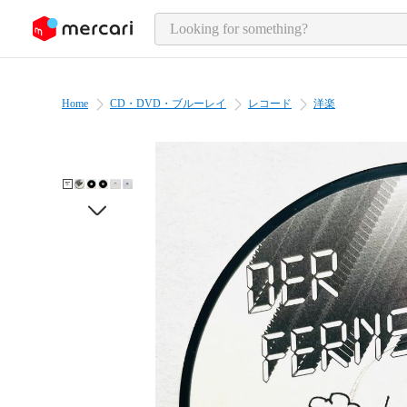
o page content
Home
CD・DVD・ブルーレイ
レコード
洋楽