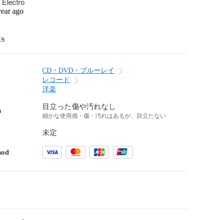
 Electro
year ago
ls
CD・DVD・ブルーレイ
レコード
洋楽
目立った傷や汚れなし
n
細かな使用感・傷・汚れはあるが、目立たない
未定
hod