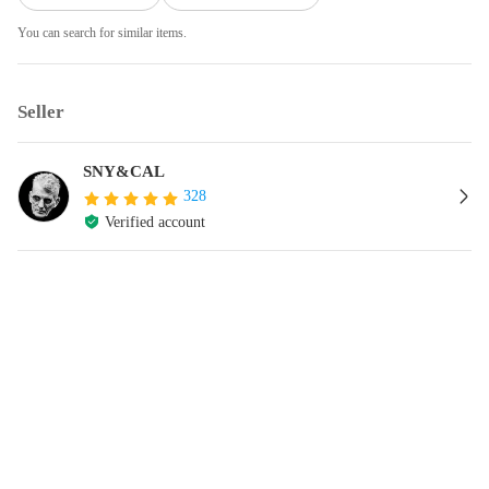
You can search for similar items.
Seller
SNY&CAL
328
Verified account