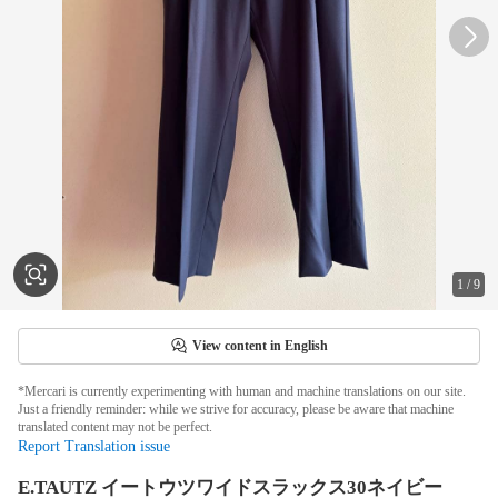
1
/
9
View content in English
*Mercari is currently experimenting with human and machine translations on our site.
Just a friendly reminder: while we strive for accuracy, please be aware that machine
translated content may not be perfect.
Report Translation issue
E.TAUTZ イートウツワイドスラックス30ネイビー