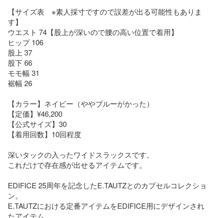
【サイズ表　※素人採寸ですので誤差が出る可能性もありま
す】

ウエスト 74【股上が深いので腰の高い位置で着用】

ヒップ 106

股上 37

股下 66

モモ幅 31

裾幅 26

【カラー】ネイビー（ややブルーがかった）

【定価】¥46,200

【公式サイズ】30 

【着用回数】10回程度

深いタックの入ったワイドスラックスです。

これだけで存在感が出せるアイテムです。

EDIFICE 25周年を記念したE.TAUTZとのカプセルコレクショ
ン。 

E.TAUTZにおける定番アイテムをEDIFICE用にデザインされ
たアイテム。
