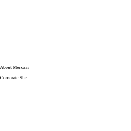
About Mercari
Corporate Site
Mercari Careers
Latest News
Official Blog
Press Kit
Mercari US
m department
Help
Help Center
Inquiry History List