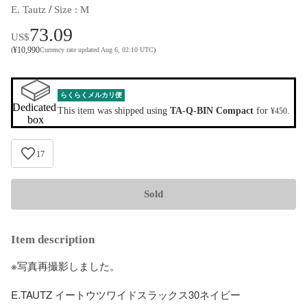
 / 
E. Tautz
Size
 : 
M
73.09
US$
¥
10,990
(
Currency rate updated Aug 6, 02:10 UTC
)
らくらくメルカリ便
Dedicated 
This item was shipped using
TA-Q-BIN Compact
for
.
¥450
box
17
Sold
Item description
※写真再撮影しました。

E.TAUTZ イートウツワイドスラックス30ネイビー
